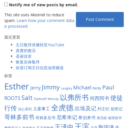
Notify me of new posts by email.
This site uses Akismet to reduce
spam.
Learn how your comment data
is processed.
最近更新
主日敬拜录播转至YouTube
真實的復活
圣诞佳音
恢复实体敬拜
欢迎订阅主日信息油管频道
标签
Esther
Jimmy
Paul
Jerry
Michael
Nicky
Langley
以弗所书
Salt
使徒
ROOTS
何西阿书
Samuel
Wendy
全虎德
行传
出埃及记
儿童事工
列王纪
创世记
信心系列
哥林多前书
尼希米记
希伯来书
哥林多后书
彼得前书
弟兄组
王滨
王泽中
甄国满
生
王震
撒母耳记上
王乃基牧师