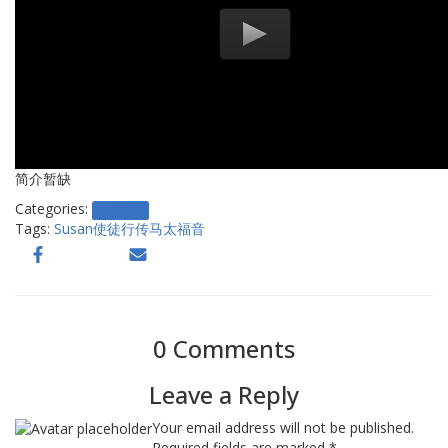
简介暂缺
Categories:
主日信息
Tags:
Susan
使徒行传
马太福音
0 Comments
Leave a Reply
Your email address will not be published.
Required fields are marked
*