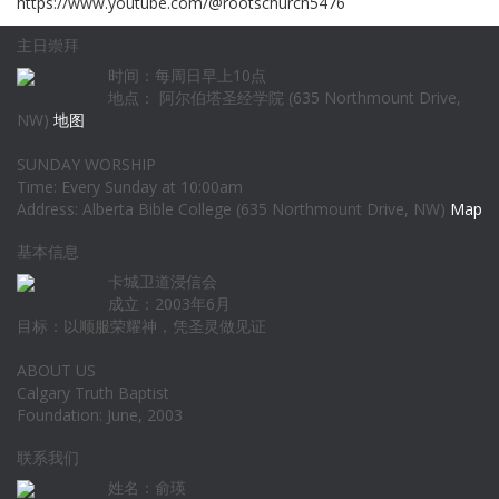
https://www.youtube.com/@rootschurch5476
主日崇拜
时间：每周日早上10点
地点： 阿尔伯塔圣经学院 (635 Northmount Drive,
NW)
地图
SUNDAY WORSHIP
Time: Every Sunday at 10:00am
Address: Alberta Bible College (635 Northmount Drive, NW)
Map
基本信息
卡城卫道浸信会
成立：2003年6月
目标：以顺服荣耀神，凭圣灵做见证
ABOUT US
Calgary Truth Baptist
Foundation: June, 2003
联系我们
姓名：俞瑛