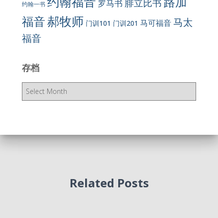
约翰福音
路加
腓立比书
罗马书
约翰一书
郝牧师
福音
马太
马可福音
门训101
门训201
福音
存档
存
档
Related Posts