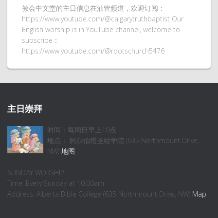
教会中文堂的主日信息在油管频道，欢迎订阅：
https://www.youtube.com/@calgarytruthbaptist Our
English worship is in YouTube channel, welcome to
subscribe：
https://www.youtube.com/@rootschurch5476
主日崇拜
时间：每周日早上10点
地点： 阿尔伯塔圣经学院 (635 Northmount Drive,
NW)
地图
SUNDAY WORSHIP
Time: Every Sunday at 10:00am
Address: Alberta Bible College (635 Northmount Drive, NW)
Map