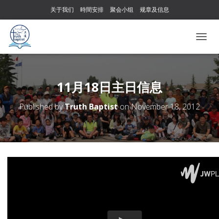
关于我们
時間安排
聚会小组
规章及信息
T
O
G
G
L
11月18日主日信息
E
N
Published by
Truth Baptist
on
November 18, 2012
A
V
I
G
A
T
I
O
N