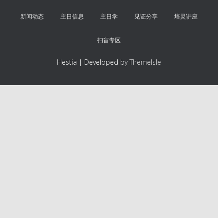
新闻动态
主日信息
主日学
见证分享
培灵讲座
扫盲专区
Hestia | Developed by
ThemeIsle