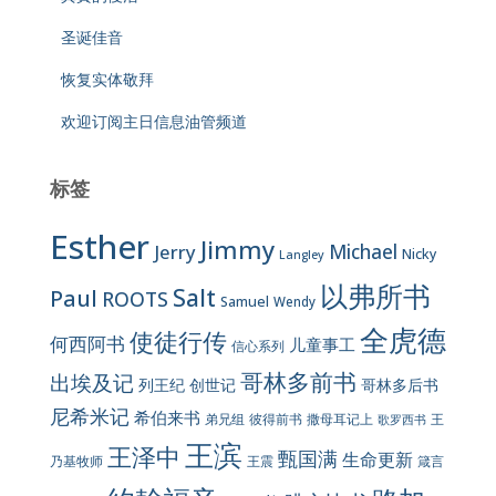
圣诞佳音
恢复实体敬拜
欢迎订阅主日信息油管频道
标签
Esther
Jimmy
Jerry
Michael
Nicky
Langley
以弗所书
Salt
Paul
ROOTS
Samuel
Wendy
全虎德
使徒行传
何西阿书
儿童事工
信心系列
哥林多前书
出埃及记
列王纪
创世记
哥林多后书
尼希米记
希伯来书
彼得前书
弟兄组
撒母耳记上
王
歌罗西书
王滨
王泽中
甄国满
生命更新
王震
乃基牧师
箴言