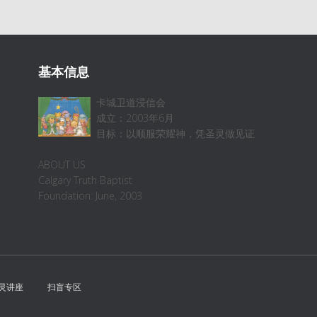
基本信息
卡城卫道浸信会
成立：2003年6月
目标：以顺服荣耀神，凭圣灵做见证
ABOUT US
Calgary Truth Baptist
Foundation: June, 2003
灵讲座
扫盲专区