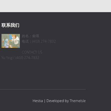
联系我们
姓名：俞瑛
电话：(403) 274-7832
CONTACT US
Yu Ying / (403) 274-7832
Hestia | Developed by
ThemeIsle