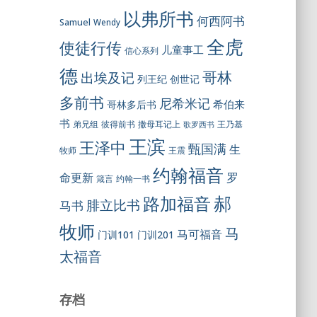
以弗所书
何西阿书
Samuel
Wendy
全虎
使徒行传
儿童事工
信心系列
德
哥林
出埃及记
列王纪
创世记
多前书
尼希米记
希伯来
哥林多后书
书
彼得前书
弟兄组
撒母耳记上
王乃基
歌罗西书
王滨
王泽中
甄国满
生
王震
牧师
约翰福音
罗
命更新
约翰一书
箴言
郝
路加福音
腓立比书
马书
牧师
马
马可福音
门训101
门训201
太福音
存档