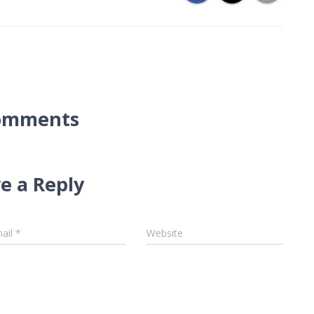
omments
e a Reply
ail
*
Website