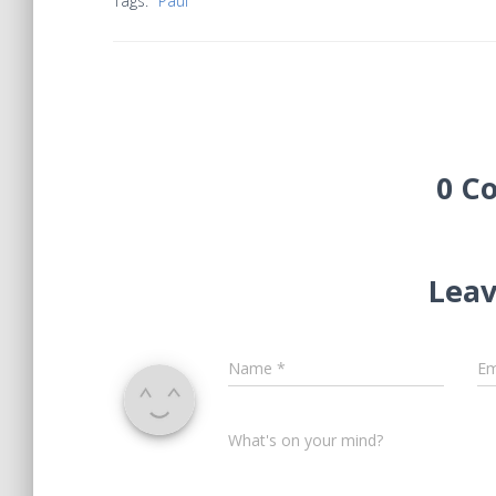
Tags:
Paul
0 C
Leav
Name
*
Em
What's on your mind?