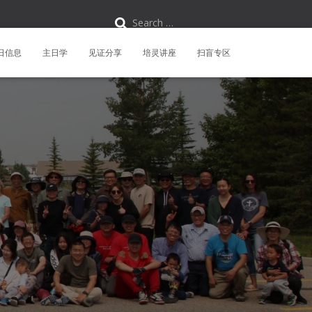
S
Search …
e
a
r
日信息
主日学
见证分享
培灵讲座
扫盲专区
c
h
f
o
r
: