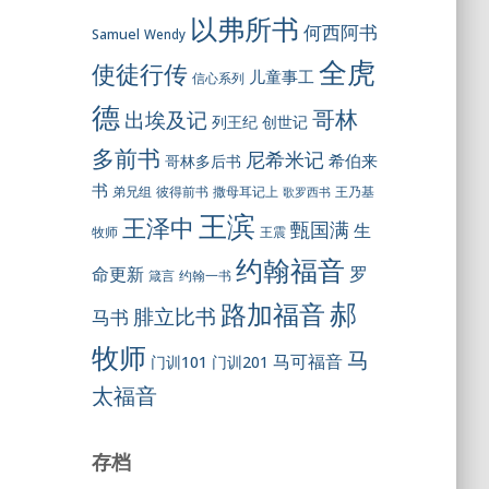
以弗所书
何西阿书
Samuel
Wendy
全虎
使徒行传
儿童事工
信心系列
德
哥林
出埃及记
列王纪
创世记
多前书
尼希米记
希伯来
哥林多后书
书
彼得前书
弟兄组
撒母耳记上
王乃基
歌罗西书
王滨
王泽中
甄国满
生
王震
牧师
约翰福音
罗
命更新
约翰一书
箴言
郝
路加福音
腓立比书
马书
牧师
马
马可福音
门训101
门训201
太福音
存档