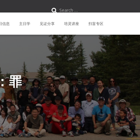
S
Search …
e
a
r
日信息
主日学
见证分享
培灵讲座
扫盲专区
c
h
f
o
r
:
：罪