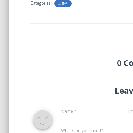
Categories:
主日学
0 C
Leav
Name
*
Em
What's on your mind?