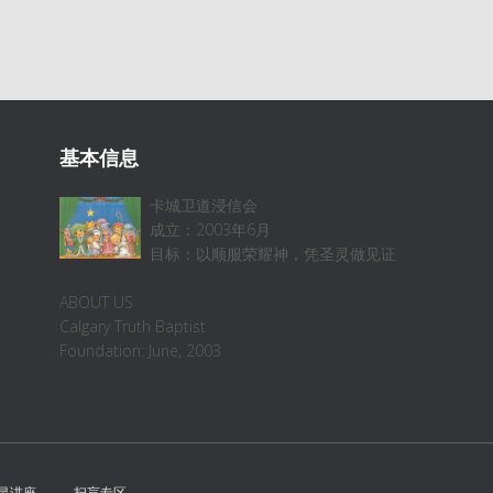
基本信息
卡城卫道浸信会
成立：2003年6月
目标：以顺服荣耀神，凭圣灵做见证
ABOUT US
Calgary Truth Baptist
Foundation: June, 2003
灵讲座
扫盲专区