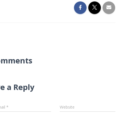
omments
e a Reply
ail
*
Website