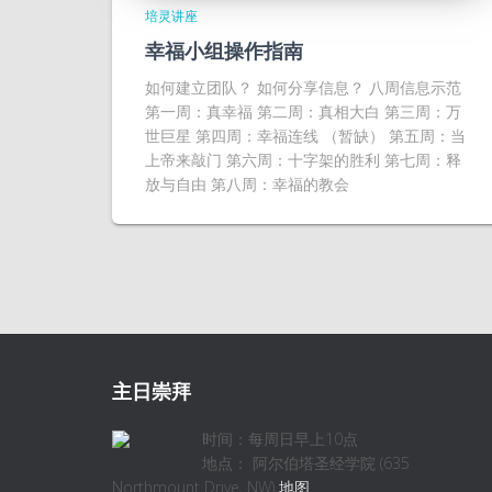
培灵讲座
幸福小组操作指南
如何建立团队？ 如何分享信息？ 八周信息示范
第一周：真幸福 第二周：真相大白 第三周：万
世巨星 第四周：幸福连线 （暂缺） 第五周：当
上帝来敲门 第六周：十字架的胜利 第七周：释
放与自由 第八周：幸福的教会
主日崇拜
时间：每周日早上10点
地点： 阿尔伯塔圣经学院 (635
Northmount Drive, NW)
地图