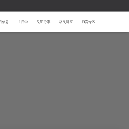
日信息
主日学
见证分享
培灵讲座
扫盲专区