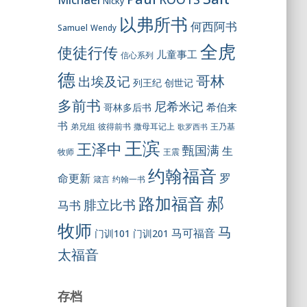
Nicky
以弗所书
何西阿书
Samuel
Wendy
全虎
使徒行传
儿童事工
信心系列
德
哥林
出埃及记
列王纪
创世记
多前书
尼希米记
希伯来
哥林多后书
书
彼得前书
弟兄组
撒母耳记上
王乃基
歌罗西书
王滨
王泽中
甄国满
生
王震
牧师
约翰福音
罗
命更新
约翰一书
箴言
郝
路加福音
腓立比书
马书
牧师
马
马可福音
门训101
门训201
太福音
存档