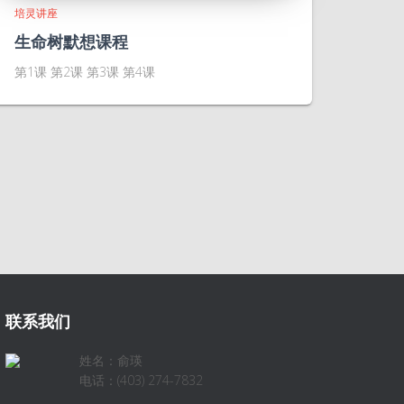
培灵讲座
生命树默想课程
第1课 第2课 第3课 第4课
联系我们
姓名：俞瑛
电话：(403) 274-7832