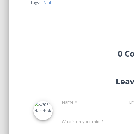
Tags:
Paul
0 C
Leav
Name
*
Em
What's on your mind?