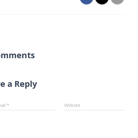
omments
e a Reply
ail
*
Website