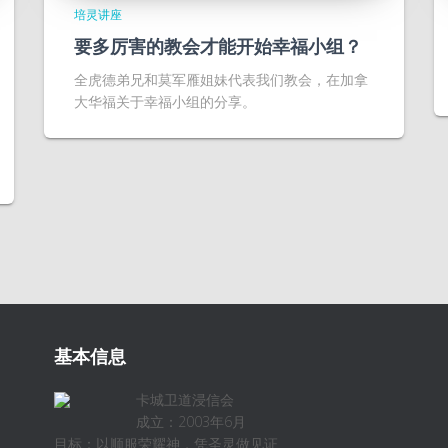
培灵讲座
要多厉害的教会才能开始幸福小组？
​全虎德弟兄和莫军雁姐妹代表我们教会，在加拿
大华福关于幸福小组的分享。
基本信息
卡城卫道浸信会
成立：2003年6月
目标：以顺服荣耀神，凭圣灵做见证