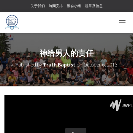
关于我们
時間安排
聚会小组
规章及信息
T
O
G
G
L
神给男人的责任
E
N
Published by
Truth Baptist
on
October 6, 2013
A
V
I
G
A
T
I
O
N