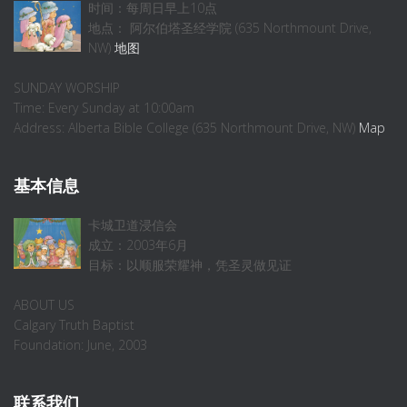
时间：每周日早上10点
地点： 阿尔伯塔圣经学院 (635 Northmount Drive,
NW)
地图
SUNDAY WORSHIP
Time: Every Sunday at 10:00am
Address: Alberta Bible College (635 Northmount Drive, NW)
Map
基本信息
卡城卫道浸信会
成立：2003年6月
目标：以顺服荣耀神，凭圣灵做见证
ABOUT US
Calgary Truth Baptist
Foundation: June, 2003
联系我们