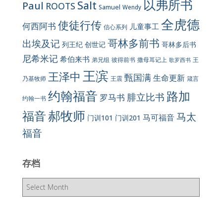
以弗所书
Salt
Paul
ROOTS
Samuel
Wendy
全虎德
使徒行传
何西阿书
儿童事工
信心系列
哥林多前书
出埃及记
列王纪
创世记
哥林多后书
尼希米记
希伯来书
彼得前书
弟兄组
撒母耳记上
王
歌罗西书
王滨
王泽中
甄国满
生命更新
王震
乃基牧师
箴言
约翰福音
路加
腓立比书
罗马书
约翰一书
郝牧师
福音
马太
马可福音
门训101
门训201
福音
存档
存
档