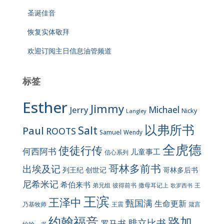
圣诞佳音
恢复实体敬拜
欢迎订阅主日信息油管频道
标签
Esther
Jimmy
Jerry
Michael
Nicky
Langley
以弗所书
Salt
Paul
ROOTS
Samuel
Wendy
全虎德
使徒行传
何西阿书
儿童事工
信心系列
哥林多前书
出埃及记
列王纪
创世记
哥林多后书
尼希米记
希伯来书
彼得前书
弟兄组
撒母耳记上
王
歌罗西书
王滨
王泽中
甄国满
生命更新
王震
乃基牧师
箴言
约翰福音
路加
腓立比书
罗马书