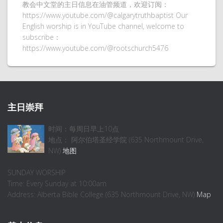
教会中文堂的主日信息在油管频道，欢迎订阅：
https://www.youtube.com/@calgarytruthbaptist Our
English worship is in YouTube channel, welcome to
subscribe：
https://www.youtube.com/@rootschurch5476
主日崇拜
时间：每周日早上10点
地点： 阿尔伯塔圣经学院 (635 Northmount Drive,
NW)
地图
SUNDAY WORSHIP
Time: Every Sunday at 10:00am
Address: Alberta Bible College (635 Northmount Drive, NW)
Map