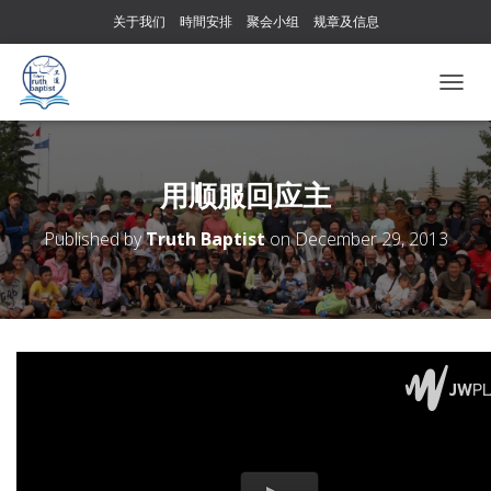
关于我们
時間安排
聚会小组
规章及信息
T
O
G
G
L
用顺服回应主
E
N
Published by
Truth Baptist
on
December 29, 2013
A
V
I
G
A
T
I
O
N