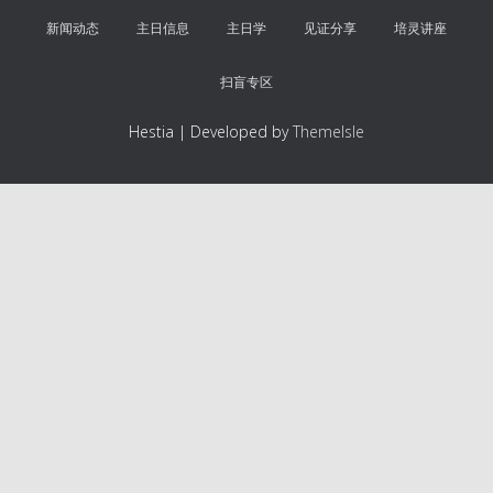
新闻动态
主日信息
主日学
见证分享
培灵讲座
扫盲专区
Hestia | Developed by
ThemeIsle