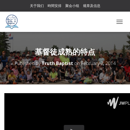
关于我们
時間安排
聚会小组
规章及信息
T
O
G
G
L
基督徒成熟的特点
E
N
Published by
Truth Baptist
on
February 2, 2014
A
V
I
G
A
T
I
O
N