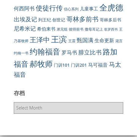
全虎德
使徒行传
何西阿书
儿童事工
信心系列
哥林多前书
出埃及记
列王纪
创世记
哥林多后书
尼希米记
希伯来书
彼得前书
弟兄组
撒母耳记上
王
歌罗西书
王滨
王泽中
甄国满
生命更新
王震
乃基牧师
箴言
约翰福音
路加
腓立比书
罗马书
约翰一书
郝牧师
福音
马太
马可福音
门训101
门训201
福音
存档
存
档