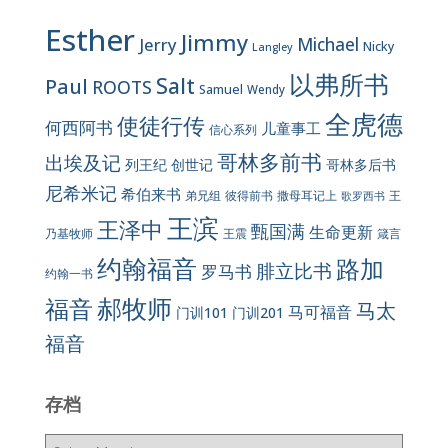
Esther
Jimmy
Jerry
Michael
Nicky
Langley
以弗所书
Salt
Paul
ROOTS
Samuel
Wendy
全虎德
使徒行传
何西阿书
儿童事工
信心系列
哥林多前书
出埃及记
列王纪
创世记
哥林多后书
尼希米记
希伯来书
彼得前书
弟兄组
撒母耳记上
王
歌罗西书
王滨
王泽中
甄国满
生命更新
王震
乃基牧师
箴言
约翰福音
路加
腓立比书
罗马书
约翰一书
郝牧师
福音
马太
马可福音
门训101
门训201
福音
存档
存