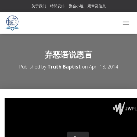
关于我们
時間安排
聚会小组
规章及信息
T
O
G
G
L
弃恶语说恩言
E
N
Published by
Truth Baptist
on
April 13, 2014
A
V
I
G
A
T
I
O
N