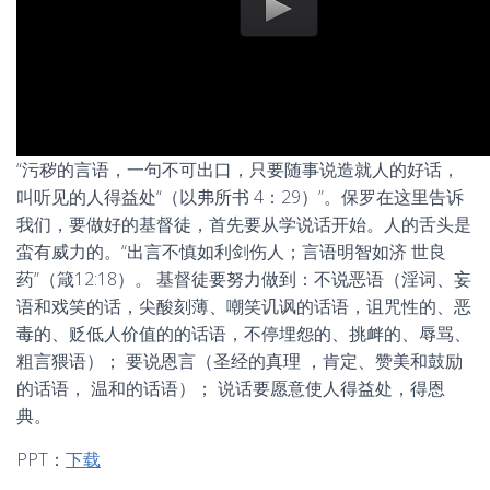
“污秽的言语，一句不可出口，只要随事说造就人的好话，
叫听见的人得益处“（以弗所书 4：29）”。保罗在这里告诉
我们，要做好的基督徒，首先要从学说话开始。人的舌头是
蛮有威力的。“出言不慎如利剑伤人；言语明智如济 世良
药”（箴12:18）。 基督徒要努力做到：不说恶语（淫词、妄
语和戏笑的话，尖酸刻薄、嘲笑讥讽的话语，诅咒性的、恶
毒的、贬低人价值的的话语，不停埋怨的、挑衅的、辱骂、
粗言猥语）； 要说恩言（圣经的真理 ，肯定、赞美和鼓励
的话语， 温和的话语）； 说话要愿意使人得益处，得恩
典。
PPT：
下载