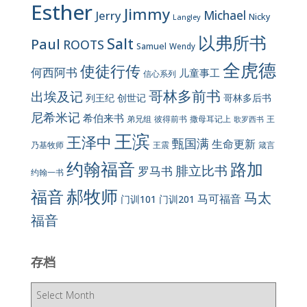
Esther
Jimmy
Jerry
Michael
Nicky
Langley
以弗所书
Salt
Paul
ROOTS
Samuel
Wendy
全虎德
使徒行传
何西阿书
儿童事工
信心系列
哥林多前书
出埃及记
列王纪
创世记
哥林多后书
尼希米记
希伯来书
彼得前书
弟兄组
撒母耳记上
王
歌罗西书
王滨
王泽中
甄国满
生命更新
王震
乃基牧师
箴言
约翰福音
路加
腓立比书
罗马书
约翰一书
郝牧师
福音
马太
马可福音
门训101
门训201
福音
存档
存
档