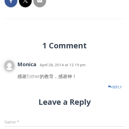
1 Comment
Monica
· April 28, 2014 at 12:19 pm
感谢Esther的教导，感谢神！
REPLY
Leave a Reply
Name
*