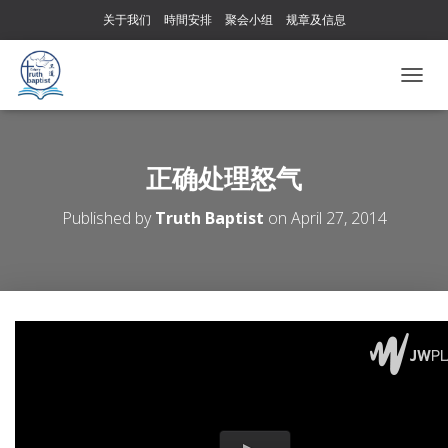
关于我们
時間安排
聚会小组
规章及信息
T
O
G
G
L
正确处理怒气
E
N
Published by
Truth Baptist
on
April 27, 2014
A
V
I
G
A
T
I
O
N