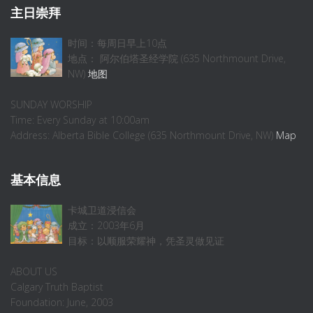
主日崇拜
时间：每周日早上10点
地点： 阿尔伯塔圣经学院 (635 Northmount Drive,
NW)
地图
SUNDAY WORSHIP
Time: Every Sunday at 10:00am
Address: Alberta Bible College (635 Northmount Drive, NW)
Map
基本信息
卡城卫道浸信会
成立：2003年6月
目标：以顺服荣耀神，凭圣灵做见证
ABOUT US
Calgary Truth Baptist
Foundation: June, 2003