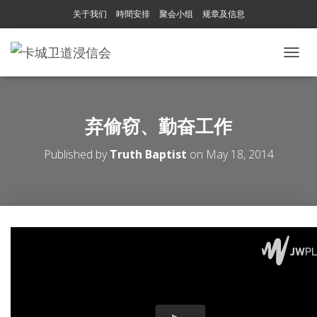
关于我们
時間安排
聚会小组
规章及信息
T
O
G
G
L
弃偷窃、勤奋工作
E
N
Published by
Truth Baptist
on
May 18, 2014
A
V
I
G
A
T
I
O
N