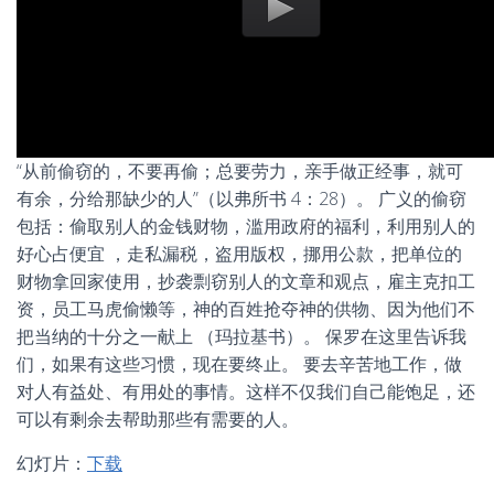
“从前偷窃的，不要再偷；总要劳力，亲手做正经事，就可
有余，分给那缺少的人”（以弗所书 4：28）。 广义的偷窃
包括：偷取别人的金钱财物，滥用政府的福利，利用别人的
好心占便宜 ，走私漏税，盗用版权，挪用公款，把单位的
财物拿回家使用，抄袭剽窃别人的文章和观点，雇主克扣工
资，员工马虎偷懒等，神的百姓抢夺神的供物、因为他们不
把当纳的十分之一献上 （玛拉基书）。 保罗在这里告诉我
们，如果有这些习惯，现在要终止。 要去辛苦地工作，做
对人有益处、有用处的事情。这样不仅我们自己能饱足，还
可以有剩余去帮助那些有需要的人。
幻灯片：
下载