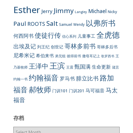
Esther
Jimmy
Jerry
Michael
Nicky
Langley
以弗所书
Salt
Paul
ROOTS
Samuel
Wendy
全虎德
使徒行传
何西阿书
儿童事工
信心系列
哥林多前书
出埃及记
列王纪
创世记
哥林多后书
尼希米记
希伯来书
彼得前书
弟兄组
撒母耳记上
王
歌罗西书
王滨
王泽中
甄国满
生命更新
王震
乃基牧师
箴言
约翰福音
路加
腓立比书
罗马书
约翰一书
郝牧师
福音
马太
马可福音
门训101
门训201
福音
存档
存