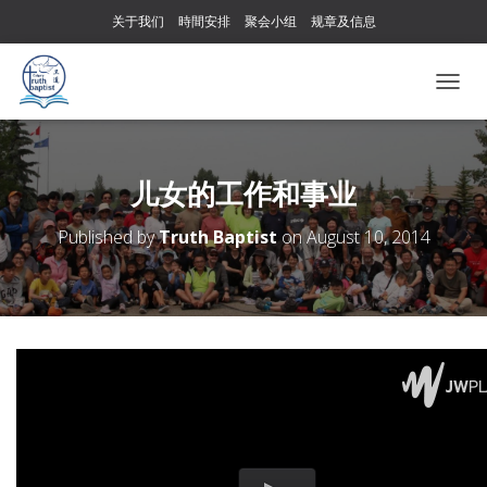
关于我们
時間安排
聚会小组
规章及信息
T
O
G
G
L
儿女的工作和事业
E
N
Published by
Truth Baptist
on
August 10, 2014
A
V
I
G
A
T
I
O
N