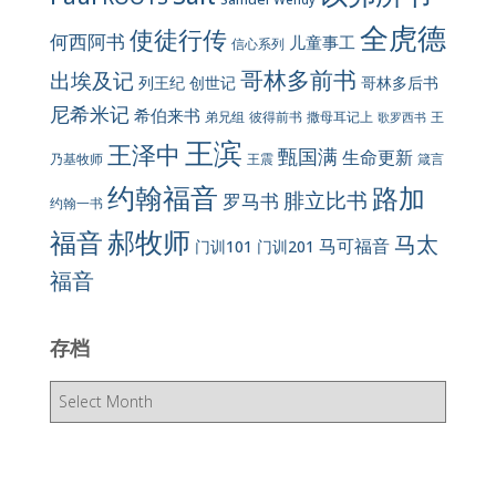
全虎德
使徒行传
何西阿书
儿童事工
信心系列
哥林多前书
出埃及记
列王纪
创世记
哥林多后书
尼希米记
希伯来书
彼得前书
弟兄组
撒母耳记上
王
歌罗西书
王滨
王泽中
甄国满
生命更新
王震
乃基牧师
箴言
约翰福音
路加
腓立比书
罗马书
约翰一书
郝牧师
福音
马太
马可福音
门训101
门训201
福音
存档
存
档