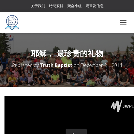
关于我们
時間安排
聚会小组
规章及信息
T
O
G
G
L
耶稣， 最珍贵的礼物
E
N
Published by
Truth Baptist
on
December 21, 2014
A
V
I
G
A
T
I
O
N