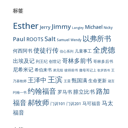
标签
Esther
Jimmy
Jerry
Michael
Nicky
Langley
以弗所书
Salt
Paul
ROOTS
Samuel
Wendy
全虎德
使徒行传
何西阿书
儿童事工
信心系列
哥林多前书
出埃及记
列王纪
创世记
哥林多后书
尼希米记
希伯来书
彼得前书
弟兄组
撒母耳记上
王
歌罗西书
王滨
王泽中
甄国满
生命更新
王震
乃基牧师
箴言
约翰福音
路加
腓立比书
罗马书
约翰一书
郝牧师
福音
马太
马可福音
门训101
门训201
福音