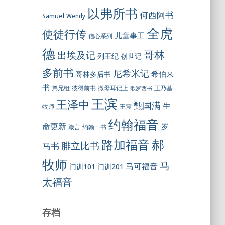
以弗所书
何西阿书
Samuel
Wendy
全虎
使徒行传
儿童事工
信心系列
德
哥林
出埃及记
列王纪
创世记
多前书
尼希米记
希伯来
哥林多后书
书
彼得前书
弟兄组
撒母耳记上
王乃基
歌罗西书
王滨
王泽中
甄国满
生
王震
牧师
约翰福音
罗
命更新
约翰一书
箴言
郝
路加福音
腓立比书
马书
牧师
马
马可福音
门训101
门训201
太福音
存档