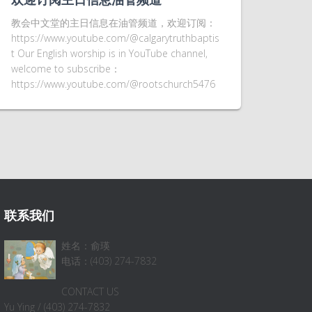
教会中文堂的主日信息在油管频道，欢迎订阅：
https://www.youtube.com/@calgarytruthbaptis
t Our English worship is in YouTube channel,
welcome to subscribe：
https://www.youtube.com/@rootschurch5476
联系我们
姓名：俞瑛
电话：(403) 274-7832
CONTACT US
Yu Ying / (403) 274-7832