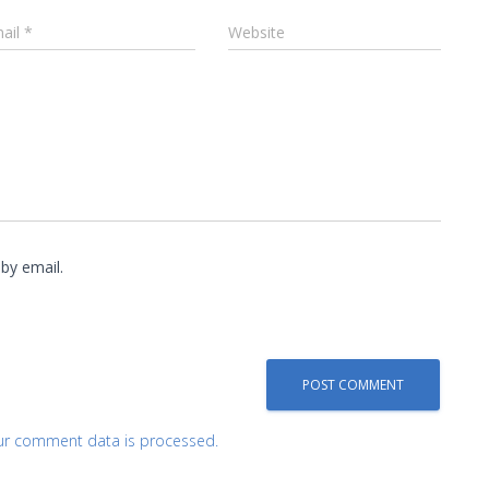
ail
*
Website
by email.
ur comment data is processed.