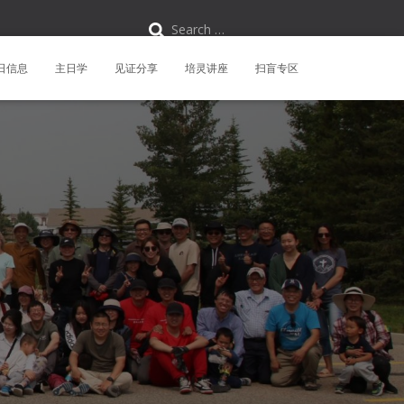
S
Search …
e
a
r
日信息
主日学
见证分享
培灵讲座
扫盲专区
c
h
f
o
r
: