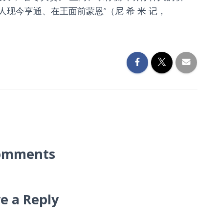
现今亨通、在王面前蒙恩”（尼 希 米 记，
omments
e a Reply