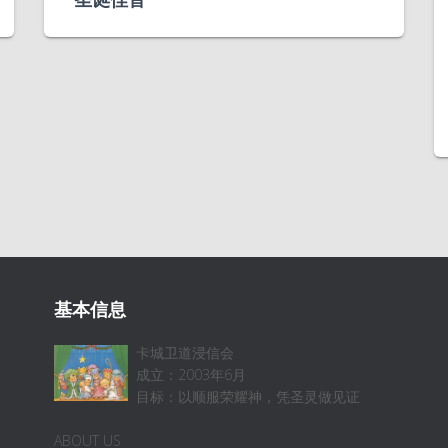
基本信息
卡城卫道浸信会
成立：2003年6月
目标：以顺服荣耀神，凭圣灵做见证
ABOUT US