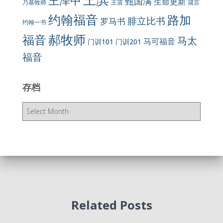
王泽中
甄国满
生命更新
王震
乃基牧师
箴言
约翰福音
路加
腓立比书
罗马书
约翰一书
郝牧师
福音
马太
马可福音
门训101
门训201
福音
存档
存
档
Related Posts