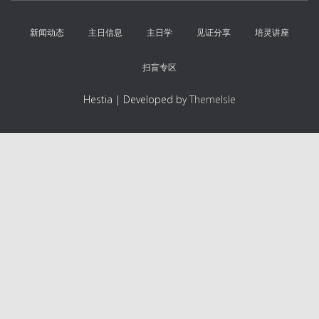
新闻动态
主日信息
主日学
见证分享
培灵讲座
扫盲专区
Hestia | Developed by
ThemeIsle