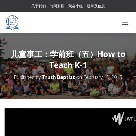
关于我们
時間安排
聚会小组
规章及信息
T
O
G
G
L
儿童事工：学前班（五）How to
E
Teach K-1
N
A
V
Published by
Truth Baptist
on
February 19, 2015
I
G
A
T
I
O
N