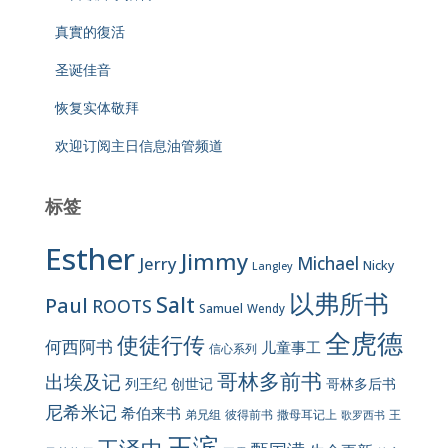
真實的復活
圣诞佳音
恢复实体敬拜
欢迎订阅主日信息油管频道
标签
Esther
Jimmy
Jerry
Michael
Nicky
Langley
以弗所书
Salt
Paul
ROOTS
Samuel
Wendy
全虎德
使徒行传
何西阿书
儿童事工
信心系列
哥林多前书
出埃及记
列王纪
创世记
哥林多后书
尼希米记
希伯来书
彼得前书
弟兄组
撒母耳记上
王
歌罗西书
王滨