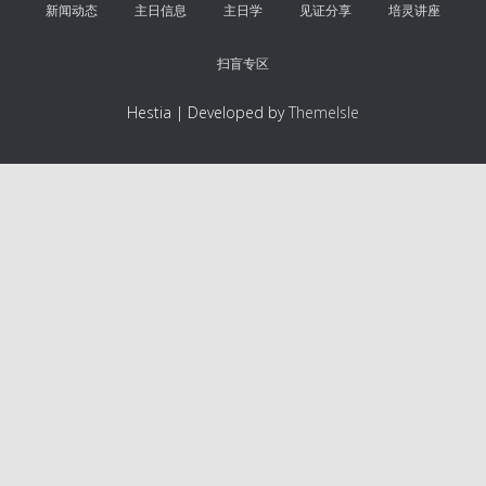
新闻动态
主日信息
主日学
见证分享
培灵讲座
扫盲专区
Hestia | Developed by
ThemeIsle