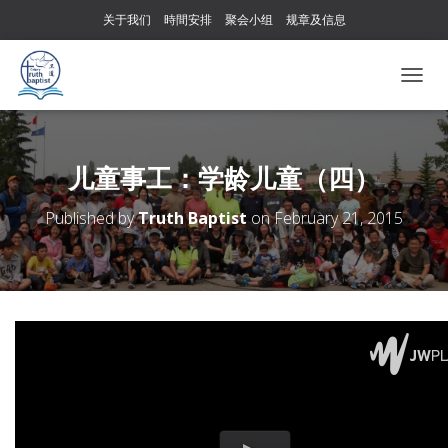
关于我们
時間安排
聚会小组
规章及信息
T
O
G
G
L
儿童事工：学龄儿童（四）
E
N
Published by
Truth Baptist
on
February 21, 2015
A
V
I
G
A
T
I
O
N