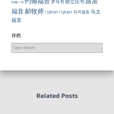
约翰福音
路加
腓立比书
罗马书
约翰一书
郝牧师
福音
马太
马可福音
门训101
门训201
福音
存档
存
档
Related Posts