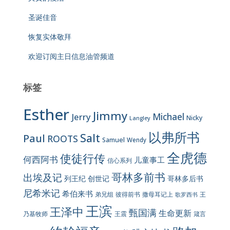
圣诞佳音
恢复实体敬拜
欢迎订阅主日信息油管频道
标签
Esther
Jimmy
Jerry
Michael
Nicky
Langley
以弗所书
Salt
Paul
ROOTS
Samuel
Wendy
全虎德
使徒行传
何西阿书
儿童事工
信心系列
哥林多前书
出埃及记
列王纪
创世记
哥林多后书
尼希米记
希伯来书
彼得前书
弟兄组
撒母耳记上
王
歌罗西书
王滨
王泽中
甄国满
生命更新
王震
乃基牧师
箴言