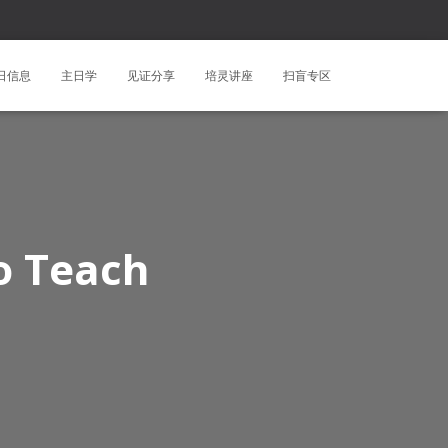
日信息
主日学
见证分享
培灵讲座
扫盲专区
Teach