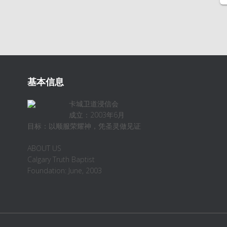
基本信息
卡城卫道浸信会
成立：2003年6月
目标：以顺服荣耀神，凭圣灵做见证
ABOUT US
Calgary Truth Baptist
Foundation: June, 2003