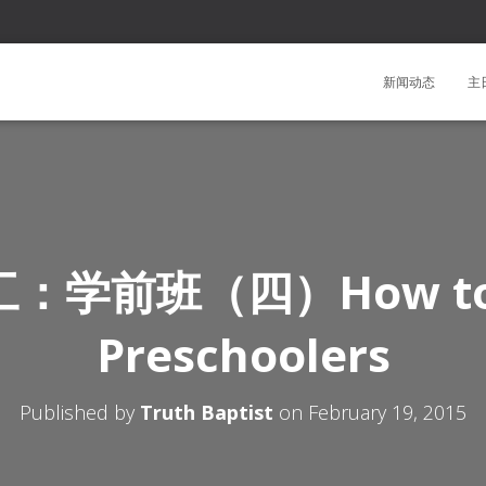
新闻动态
主
：学前班（四）How to 
Preschoolers
Published by
Truth Baptist
on
February 19, 2015