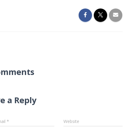
omments
e a Reply
ail
*
Website