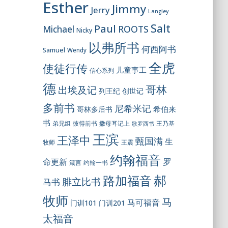
Esther
Jimmy
Jerry
Langley
Salt
Paul
ROOTS
Michael
Nicky
以弗所书
何西阿书
Samuel
Wendy
全虎
使徒行传
儿童事工
信心系列
德
哥林
出埃及记
列王纪
创世记
多前书
尼希米记
希伯来
哥林多后书
书
彼得前书
弟兄组
撒母耳记上
王乃基
歌罗西书
王滨
王泽中
甄国满
生
王震
牧师
约翰福音
罗
命更新
约翰一书
箴言
郝
路加福音
腓立比书
马书
牧师
马
马可福音
门训101
门训201
太福音