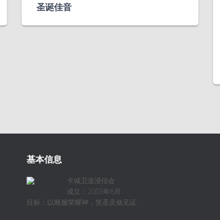
圣诞佳音
基本信息
卡城卫道浸信会
成立：2003年6月
目标：以顺服荣耀神，凭圣灵做见证