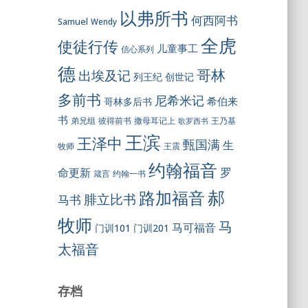
以弗所书
何西阿书
Samuel
Wendy
全虎
使徒行传
儿童事工
信心系列
德
哥林
出埃及记
列王纪
创世记
多前书
尼希米记
希伯来
哥林多后书
书
彼得前书
弟兄组
撒母耳记上
王乃基
歌罗西书
王滨
王泽中
甄国满
生
王震
牧师
约翰福音
罗
命更新
约翰一书
箴言
郝
路加福音
腓立比书
马书
牧师
马
马可福音
门训101
门训201
太福音
存档