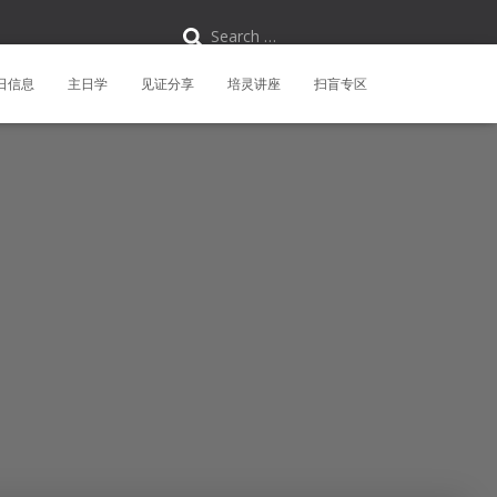
S
Search …
e
a
r
日信息
主日学
见证分享
培灵讲座
扫盲专区
c
h
f
o
r
: