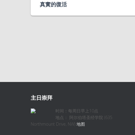
真實的復活
主日崇拜
时间：每周日早上10点
地点： 阿尔伯塔圣经学院 (635
Northmount Drive, NW)
地图