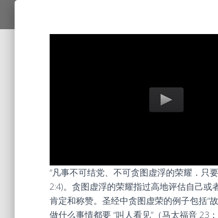
“凡事不可结党、不可贪图虚浮的荣耀．只要
2:4)。贪图虚浮的荣耀指过高地评估自己
肯定和称赞。圣经中贪图虚荣的例子包括“故意
做什么事情都要 “叫人看见”（马太福音 23