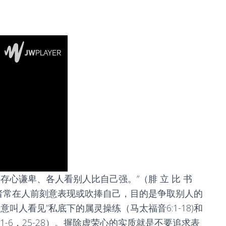
存心谦卑、各人看别人比自己强。”（腓 立 比 书
或者常在人前刻意表现或吹捧自己，目的是争取别人的
叫人看见”私底下的属灵操练（马太福音6:1-18)和
：1-6，25-28）。摒除虚荣心的实质就是不要追求表