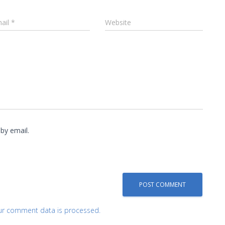
ail
*
Website
by email.
ur comment data is processed.