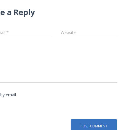
e a Reply
ail
*
Website
by email.