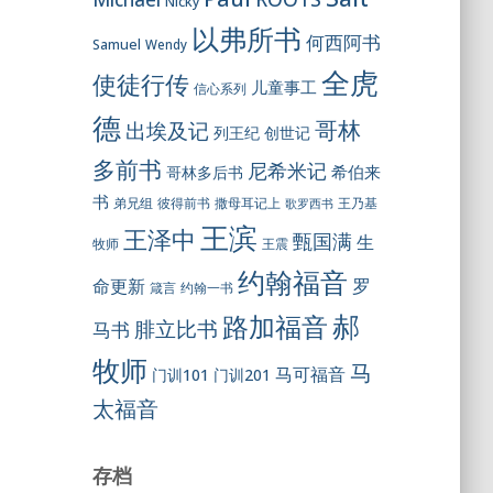
Nicky
以弗所书
何西阿书
Samuel
Wendy
全虎
使徒行传
儿童事工
信心系列
德
哥林
出埃及记
列王纪
创世记
多前书
尼希米记
希伯来
哥林多后书
书
彼得前书
弟兄组
撒母耳记上
王乃基
歌罗西书
王滨
王泽中
甄国满
生
王震
牧师
约翰福音
罗
命更新
约翰一书
箴言
郝
路加福音
腓立比书
马书
牧师
马
马可福音
门训101
门训201
太福音
存档