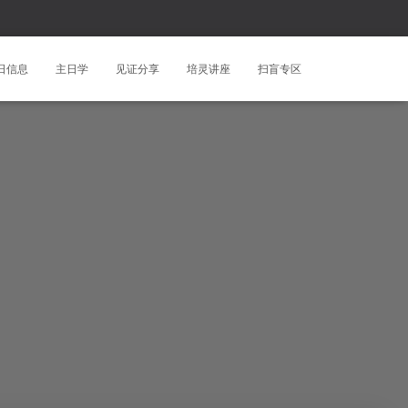
日信息
主日学
见证分享
培灵讲座
扫盲专区