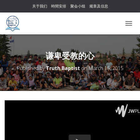
关于我们
時間安排
聚会小组
规章及信息
T
O
G
G
L
谦卑受教的心
E
N
Published by
Truth Baptist
on
March 15, 2015
A
V
I
G
A
T
I
O
N