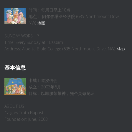
时间：每周日早上10点
地点： 阿尔伯塔圣经学院 (635 Northmount Drive,
NW)
地图
SUNDAY WORSHIP
Time: Every Sunday at 10:00am
Address: Alberta Bible College (635 Northmount Drive, NW)
Map
基本信息
卡城卫道浸信会
成立：2003年6月
目标：以顺服荣耀神，凭圣灵做见证
ABOUT US
Calgary Truth Baptist
Foundation: June, 2003