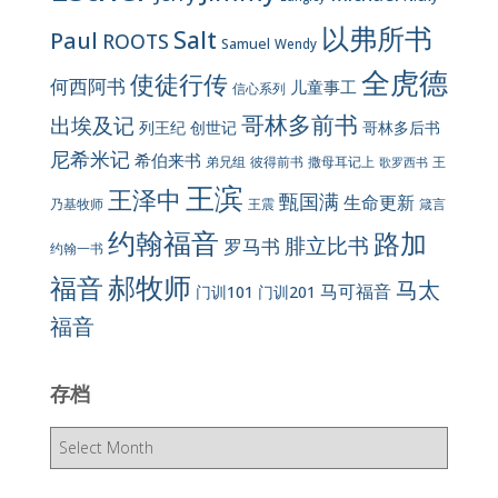
以弗所书
Salt
Paul
ROOTS
Samuel
Wendy
全虎德
使徒行传
何西阿书
儿童事工
信心系列
哥林多前书
出埃及记
列王纪
创世记
哥林多后书
尼希米记
希伯来书
彼得前书
弟兄组
撒母耳记上
王
歌罗西书
王滨
王泽中
甄国满
生命更新
王震
乃基牧师
箴言
约翰福音
路加
腓立比书
罗马书
约翰一书
郝牧师
福音
马太
马可福音
门训101
门训201
福音
存档
存
档