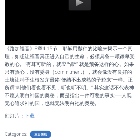
《路加福音》8章4-15节，耶稣用撒种的比喻来揭示一个真
理，如想让福音真正进入自己的生命，必须具备一颗谦卑受
教的心。“有耳可听的，就应当听” 就是预备这样的心。如果
只有热心，没有委身（commitment），就会像没有良好的
土壤让种子生根发芽最终“便结不出成熟的子粒来”一样。正
所谓“叫他们看也看不见，听也听不明。” 其实这话不代表神
不愿人明白神国的奥秘，而是指出一件可悲的事实──人既
无心追求神的国，也就无法明白祂的奥秘。
幻灯片：
下载
Categories:
主日信息