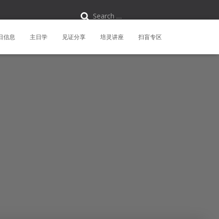
S
Search …
e
a
r
日信息
主日学
见证分享
培灵讲座
扫盲专区
c
h
f
o
r
: