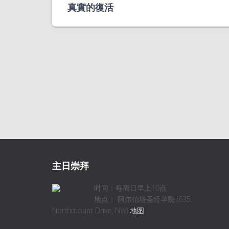
真實的復活
主日崇拜
时间：每周日早上10点
地点： 阿尔伯塔圣经学院 (635
Northmount Drive, NW)
地图