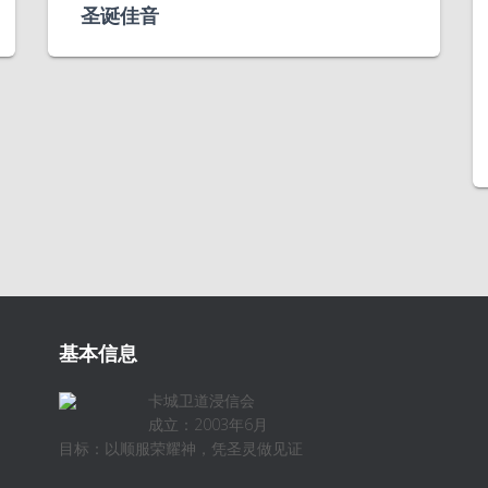
圣诞佳音
基本信息
卡城卫道浸信会
成立：2003年6月
目标：以顺服荣耀神，凭圣灵做见证