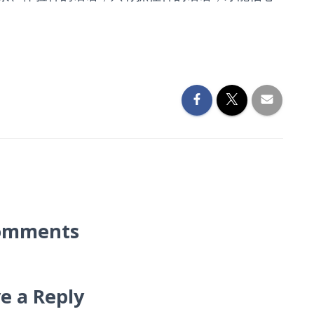
omments
e a Reply