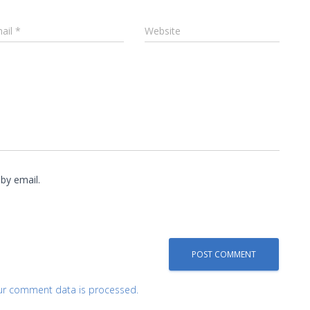
ail
*
Website
by email.
ur comment data is processed.