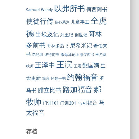
以弗所书
何西阿书
Samuel
Wendy
全虎
使徒行传
儿童事工
信心系列
德
哥林
出埃及记
列王纪
创世记
多前书
尼希米记
希伯来
哥林多后书
书
彼得前书
弟兄组
撒母耳记上
王乃基
歌罗西书
王滨
王泽中
甄国满
生
王震
牧师
约翰福音
罗
命更新
约翰一书
箴言
郝
路加福音
腓立比书
马书
牧师
马
马可福音
门训101
门训201
太福音
存档