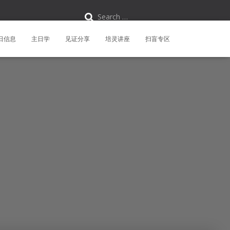
S
Search …
e
a
r
日信息
主日学
见证分享
培灵讲座
扫盲专区
c
h
f
o
r
: