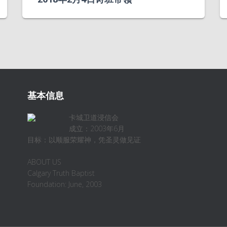
基本信息
卡城卫道浸信会
成立：2003年6月
目标：以顺服荣耀神，凭圣灵做见证
ABOUT US
Calgary Truth Baptist
Foundation: June, 2003