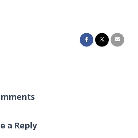
omments
e a Reply