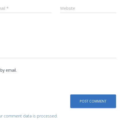
ail
*
Website
by email.
ur comment data is processed.