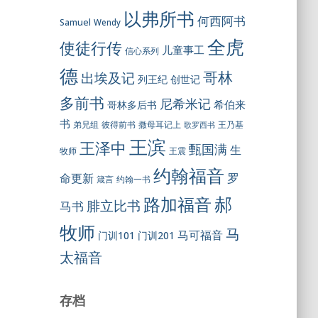
以弗所书
何西阿书
Samuel
Wendy
全虎
使徒行传
儿童事工
信心系列
德
哥林
出埃及记
列王纪
创世记
多前书
尼希米记
希伯来
哥林多后书
书
彼得前书
弟兄组
撒母耳记上
王乃基
歌罗西书
王滨
王泽中
甄国满
生
王震
牧师
约翰福音
罗
命更新
约翰一书
箴言
郝
路加福音
腓立比书
马书
牧师
马
马可福音
门训101
门训201
太福音
存档