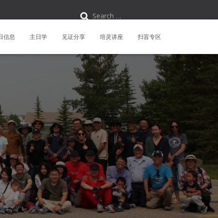
S
Search …
e
a
r
日信息
主日学
见证分享
培灵讲座
扫盲专区
c
h
f
o
r
: