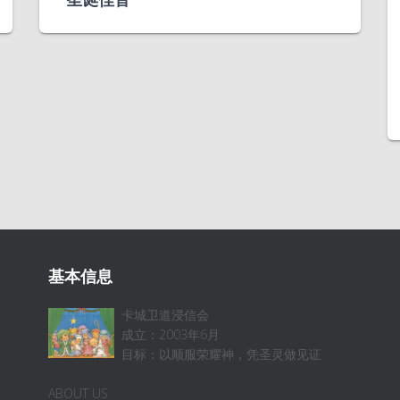
基本信息
卡城卫道浸信会
成立：2003年6月
目标：以顺服荣耀神，凭圣灵做见证
ABOUT US