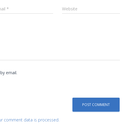
ail
*
Website
by email.
ur comment data is processed.