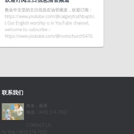
教会中文堂的主日信息在油管频道，欢迎订阅：
https://www.youtube.com/@calgarytruthbaptis
t Our English worship is in YouTube channel,
welcome to subscribe：
https://www.youtube.com/@rootschurch5476
联系我们
姓名：俞瑛
电话：(403) 274-7832
CONTACT US
Yu Ying / (403) 274-7832