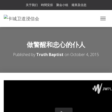
关于我们
時間安排
聚会小组
规章及信息
T
O
G
G
L
做警醒和忠心的仆人
E
N
Published by
Truth Baptist
on
October 4, 2015
A
V
I
G
A
T
I
O
N