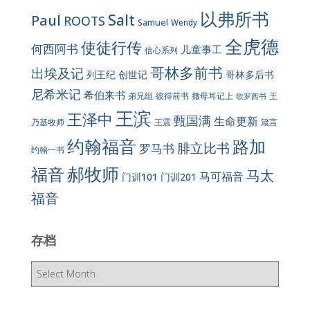
以弗所书
Salt
Paul
ROOTS
Samuel
Wendy
全虎德
使徒行传
何西阿书
儿童事工
信心系列
哥林多前书
出埃及记
列王纪
创世记
哥林多后书
尼希米记
希伯来书
彼得前书
弟兄组
撒母耳记上
王
歌罗西书
王滨
王泽中
甄国满
生命更新
王震
乃基牧师
箴言
约翰福音
路加
腓立比书
罗马书
约翰一书
郝牧师
福音
马太
马可福音
门训101
门训201
福音
存档
存
档