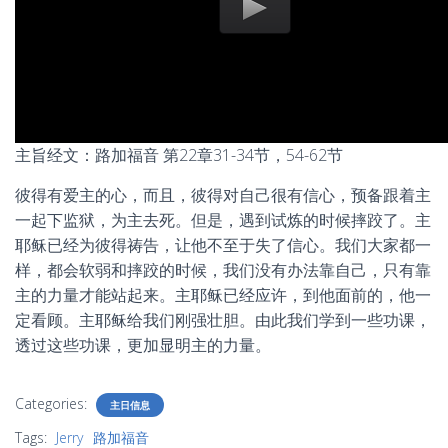
主旨经文：路加福音 第22章31-34节，54-62节
彼得有爱主的心，而且，彼得对自己很有信心，预备跟着主
一起下监狱，为主去死。但是，遇到试炼的时候摔跤了。主
耶稣已经为彼得祷告，让他不至于失了信心。我们大家都一
样，都会软弱和摔跤的时候，我们没有办法靠自己，只有靠
主的力量才能站起来。主耶稣已经应许，到他面前的，他一
定看顾。主耶稣给我们刚强壮胆。由此我们学到一些功课，
透过这些功课，更加显明主的力量。
Categories:
主日信息
Tags:
Jerry
路加福音