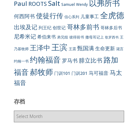
以弗所书
Salt
Paul
ROOTS
Samuel
Wendy
全虎德
使徒行传
何西阿书
儿童事工
信心系列
哥林多前书
出埃及记
列王纪
创世记
哥林多后书
尼希米记
希伯来书
彼得前书
弟兄组
撒母耳记上
王
歌罗西书
王滨
王泽中
甄国满
生命更新
王震
乃基牧师
箴言
约翰福音
路加
腓立比书
罗马书
约翰一书
郝牧师
福音
马太
马可福音
门训101
门训201
福音
存档
存
档