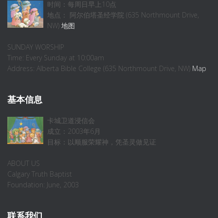
时间：每周日早上10点
地点： 阿尔伯塔圣经学院 (635 Northmount Drive,
NW)
地图
SUNDAY WORSHIP
Time: Every Sunday at 10:00am
Address: Alberta Bible College (635 Northmount Drive, NW)
Map
基本信息
卡城卫道浸信会
成立：2003年6月
目标：以顺服荣耀神，凭圣灵做见证
ABOUT US
Calgary Truth Baptist
Foundation: June, 2003
联系我们