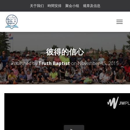
关于我们
時間安排
聚会小组
规章及信息
T
O
G
G
L
彼得的信心
E
N
Published by
Truth Baptist
on
November 15, 2015
A
V
I
G
A
T
I
O
N