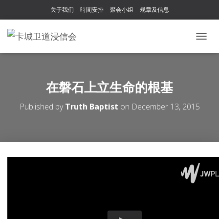
关于我们
時間安排
聚会小组
规章及信息
T
O
G
G
L
在磐石上立生命的根基
E
N
Published by
Truth Baptist
on
December 13, 2015
A
V
I
G
A
T
I
O
N