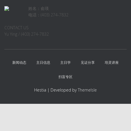
姓名：俞瑛
电话：(403) 274-7832
CONTACT US
Yu Ying / (403) 274-7832
新闻动态
主日信息
主日学
见证分享
培灵讲座
扫盲专区
Hestia | Developed by
ThemeIsle