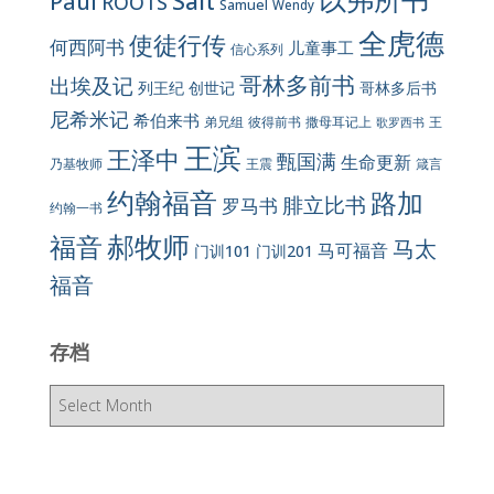
Salt
Paul
ROOTS
Samuel
Wendy
全虎德
使徒行传
何西阿书
儿童事工
信心系列
哥林多前书
出埃及记
列王纪
创世记
哥林多后书
尼希米记
希伯来书
彼得前书
弟兄组
撒母耳记上
王
歌罗西书
王滨
王泽中
甄国满
生命更新
王震
乃基牧师
箴言
约翰福音
路加
腓立比书
罗马书
约翰一书
郝牧师
福音
马太
马可福音
门训101
门训201
福音
存档
存
档