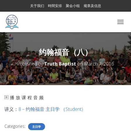
关于我们
時間安排
聚会小组
规章及信息
T
O
G
G
L
约翰福音（八）
E
N
Published by
Truth Baptist
on
March 7, 2016
A
V
I
G
A
T
播放课程音频
I
O
讲义：
8 – 约翰福音 主日学 （Student)
N
Categories:
主日学