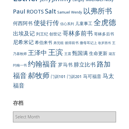
Langley
以弗所书
Salt
Paul
ROOTS
Samuel
Wendy
全虎德
使徒行传
何西阿书
儿童事工
信心系列
哥林多前书
出埃及记
列王纪
创世记
哥林多后书
尼希米记
希伯来书
彼得前书
弟兄组
撒母耳记上
王
歌罗西书
王滨
王泽中
甄国满
生命更新
王震
乃基牧师
箴言
约翰福音
路加
腓立比书
罗马书
约翰一书
郝牧师
福音
马太
马可福音
门训101
门训201
福音
存档
存
档