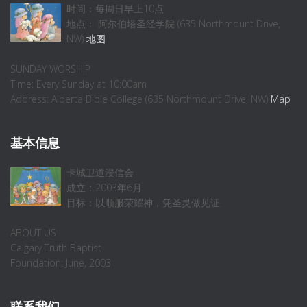
时间：每周日早上10点
地点： 阿尔伯塔圣经学院 (635 Northmount Drive,
NW)
地图
SUNDAY WORSHIP
Time: Every Sunday at 10:00am
Address: Alberta Bible College (635 Northmount Drive, NW)
Map
基本信息
卡城卫道浸信会
成立：2003年6月
目标：以顺服荣耀神，凭圣灵做见证
ABOUT US
Calgary Truth Baptist
Foundation: June, 2003
联系我们