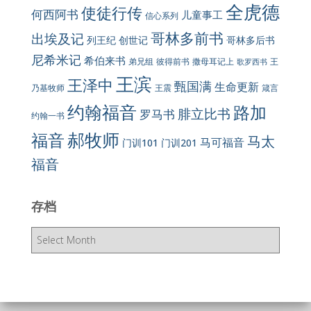
全虎德
使徒行传
何西阿书
儿童事工
信心系列
哥林多前书
出埃及记
列王纪
创世记
哥林多后书
尼希米记
希伯来书
彼得前书
弟兄组
撒母耳记上
王
歌罗西书
王滨
王泽中
甄国满
生命更新
王震
乃基牧师
箴言
约翰福音
路加
腓立比书
罗马书
约翰一书
郝牧师
福音
马太
马可福音
门训101
门训201
福音
存档
存
档