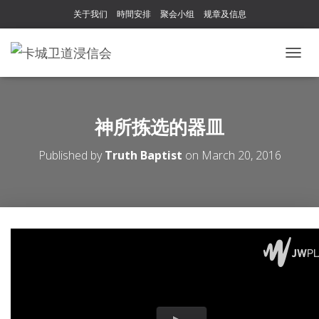
关于我们
時間安排
聚会小组
规章及信息
T
O
G
G
L
神所拣选的器皿
E
N
Published by
Truth Baptist
on
March 20, 2016
A
V
I
G
A
T
I
O
N