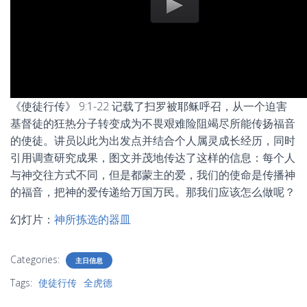
《使徒行传》 9:1-22 记载了扫罗被耶稣呼召，从一个迫害
基督徒的狂热分子转变成为不畏艰难险阻竭尽所能传扬福音
的使徒。讲员以此为出发点并结合个人属灵成长经历，同时
引用调查研究成果，图文并茂地传达了这样的信息：每个人
与神交往方式不同，但是都蒙主的爱，我们的使命是传播神
的福音，把神的爱传递给万国万民。那我们应该怎么做呢？
幻灯片：
神所拣选的器皿
Categories:
主日信息
Tags:
使徒行传
全虎德