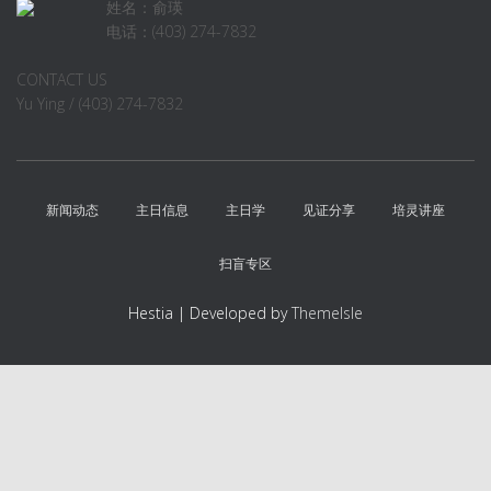
姓名：俞瑛
电话：(403) 274-7832
CONTACT US
Yu Ying / (403) 274-7832
新闻动态
主日信息
主日学
见证分享
培灵讲座
扫盲专区
Hestia | Developed by
ThemeIsle