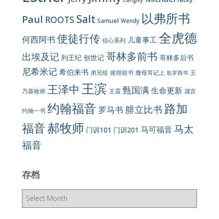
Langley
以弗所书
Salt
Paul
ROOTS
Samuel
Wendy
全虎德
使徒行传
何西阿书
儿童事工
信心系列
哥林多前书
出埃及记
列王纪
创世记
哥林多后书
尼希米记
希伯来书
彼得前书
弟兄组
撒母耳记上
王
歌罗西书
王滨
王泽中
甄国满
生命更新
王震
乃基牧师
箴言
约翰福音
路加
腓立比书
罗马书
约翰一书
郝牧师
福音
马太
马可福音
门训101
门训201
福音
存档
存
档