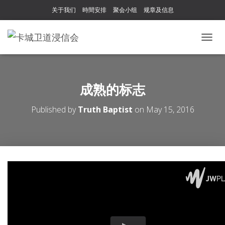
关于我们
時間安排
聚会小组
规章及信息
T
O
G
G
L
成熟的标志
E
N
Published by
Truth Baptist
on
May 15, 2016
A
V
I
G
A
T
I
O
N