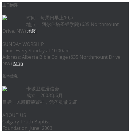
主日崇拜
时间：每周日早上10点
地点： 阿尔伯塔圣经学院 (635 Northmount
Drive, NW)
地图
SUNDAY WORSHIP
Time: Every Sunday at 10:00am
Address: Alberta Bible College (635 Northmount Drive,
NW)
Map
基本信息
卡城卫道浸信会
成立：2003年6月
目标：以顺服荣耀神，凭圣灵做见证
ABOUT US
Calgary Truth Baptist
Foundation: June, 2003