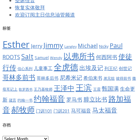
圣诞佳音
恢复实体敬拜
欢迎订阅主日信息油管频道
标签
Esther
Jimmy
Paul
Jerry
Michael
Nicky
Langley
以弗所书
Salt
使徒
ROOTS
何西阿书
Samuel
Wendy
全虎德
行传
出埃及记
儿童事工
列王纪
创世记
信心系列
哥林多前书
尼希米记
希伯来书
哥林多后书
彼得前书
弟兄组
撒
王滨
王泽中
甄国满
生命更
王震
母耳记上
王乃基牧师
歌罗西书
约翰福音
路加福
腓立比书
罗马书
新
约翰一书
箴言
郝牧师
音
马太福音
马可福音
门训101
门训201
存档
存