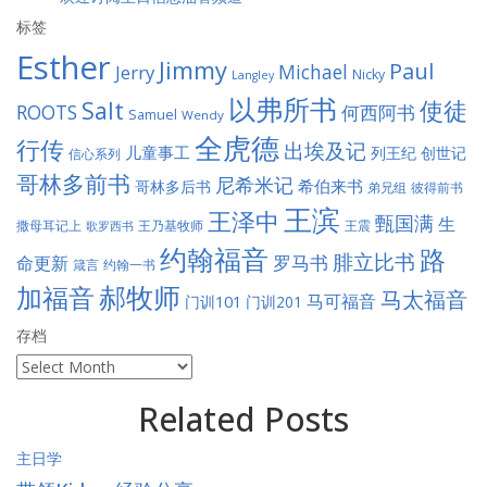
标签
Esther
Jimmy
Paul
Jerry
Michael
Nicky
Langley
以弗所书
Salt
使徒
ROOTS
何西阿书
Samuel
Wendy
全虎德
行传
出埃及记
儿童事工
列王纪
创世记
信心系列
哥林多前书
尼希米记
希伯来书
哥林多后书
彼得前书
弟兄组
王滨
王泽中
甄国满
生
王震
撒母耳记上
王乃基牧师
歌罗西书
约翰福音
路
腓立比书
罗马书
命更新
约翰一书
箴言
郝牧师
加福音
马太福音
马可福音
门训101
门训201
存档
存
档
Related Posts
主日学