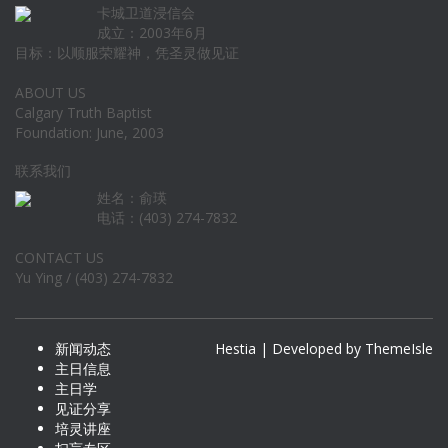
卡城卫道浸信会
成立：2003年6月
目标：以顺服荣耀神，凭圣灵做见证
ABOUT US
Calgary Truth Baptist
Foundation: June, 2003
联系我们
姓名：俞瑛
电话：(403) 274-7832
CONTACT US
Yu Ying / (403) 274-7832
新闻动态
Hestia | Developed by
ThemeIsle
主日信息
主日学
见证分享
培灵讲座