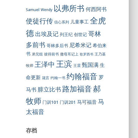
以弗所书
何西阿书
Samuel
Wendy
全虎
使徒行传
儿童事工
信心系列
德
哥林
出埃及记
列王纪
创世记
多前书
尼希米记
希伯来
哥林多后书
书
彼得前书
弟兄组
撒母耳记上
王乃基
歌罗西书
王滨
王泽中
甄国满
生
王震
牧师
约翰福音
罗
命更新
约翰一书
箴言
郝
路加福音
腓立比书
马书
牧师
马
马可福音
门训101
门训201
太福音
存档