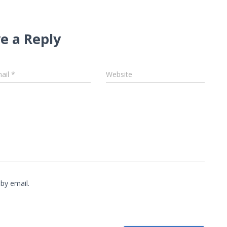
e a Reply
ail
*
Website
by email.