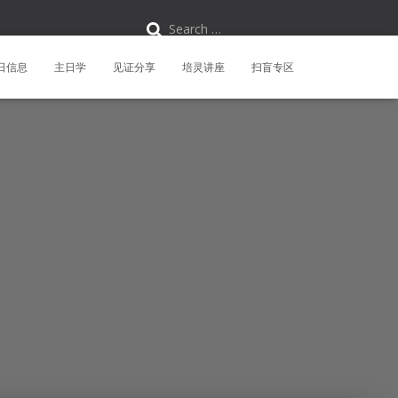
S
Search …
e
a
r
日信息
主日学
见证分享
培灵讲座
扫盲专区
c
h
f
o
r
: