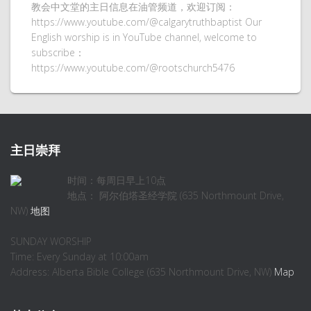
教会中文堂的主日信息在油管频道，欢迎订阅：
https://www.youtube.com/@calgarytruthbaptist Our
English worship is in YouTube channel, welcome to
subscribe：
https://www.youtube.com/@rootschurch5476
主日崇拜
时间：每周日早上10点
地点： 阿尔伯塔圣经学院 (635 Northmount Drive,
NW)
地图
SUNDAY WORSHIP
Time: Every Sunday at 10:00am
Address: Alberta Bible College (635 Northmount Drive, NW)
Map