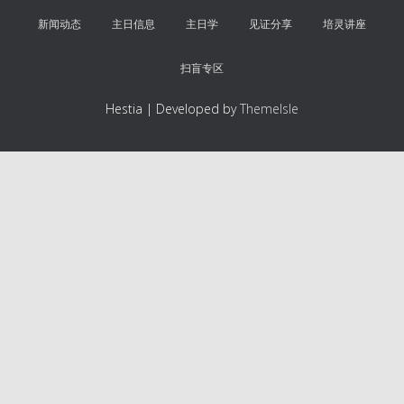
新闻动态
主日信息
主日学
见证分享
培灵讲座
扫盲专区
Hestia | Developed by
ThemeIsle