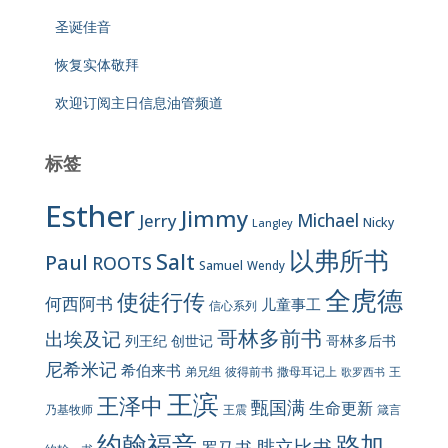
圣诞佳音
恢复实体敬拜
欢迎订阅主日信息油管频道
标签
Esther
Jimmy
Jerry
Michael
Nicky
Langley
以弗所书
Salt
Paul
ROOTS
Samuel
Wendy
全虎德
使徒行传
何西阿书
儿童事工
信心系列
哥林多前书
出埃及记
列王纪
创世记
哥林多后书
尼希米记
希伯来书
彼得前书
弟兄组
撒母耳记上
王
歌罗西书
王滨
王泽中
甄国满
生命更新
王震
乃基牧师
箴言
约翰福音
路加
腓立比书
罗马书