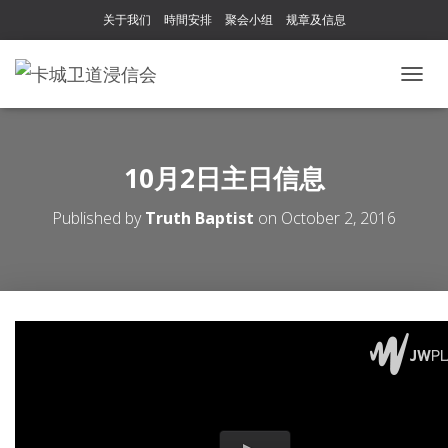
关于我们
時間安排
聚会小组
规章及信息
T
O
G
G
L
10月2日主日信息
E
N
Published by
Truth Baptist
on
October 2, 2016
A
V
I
G
A
T
I
O
N