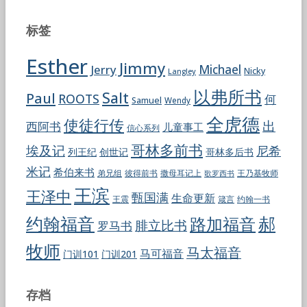
标签
Esther
Jimmy
Jerry
Michael
Nicky
Langley
以弗所书
Salt
Paul
ROOTS
何
Samuel
Wendy
全虎德
使徒行传
出
西阿书
儿童事工
信心系列
哥林多前书
埃及记
尼希
列王纪
创世记
哥林多后书
米记
希伯来书
彼得前书
弟兄组
撒母耳记上
王乃基牧师
歌罗西书
王滨
王泽中
甄国满
生命更新
王震
约翰一书
箴言
郝
约翰福音
路加福音
腓立比书
罗马书
牧师
马太福音
马可福音
门训101
门训201
存档