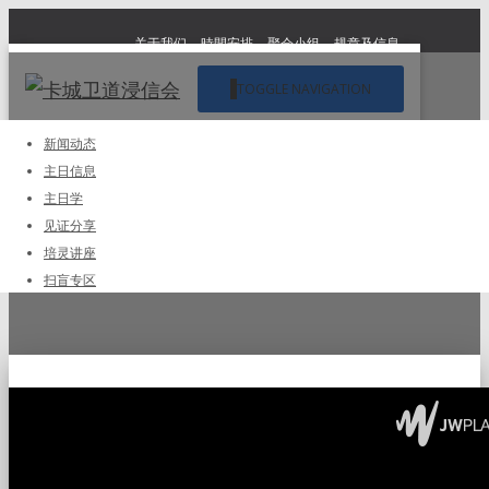
关于我们
時間安排
聚会小组
规章及信息
TOGGLE NAVIGATION
新闻动态
主日信息
真正的感恩
主日学
见证分享
培灵讲座
Published by
Truth Baptist
on
October 9, 2016
扫盲专区