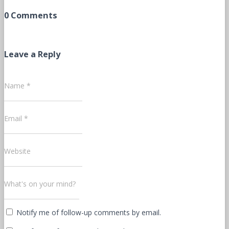
0 Comments
Leave a Reply
Name
*
Email
*
Website
What's on your mind?
Notify me of follow-up comments by email.