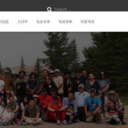
S
Search …
e
a
r
日信息
主日学
见证分享
培灵讲座
扫盲专区
c
h
f
o
r
: