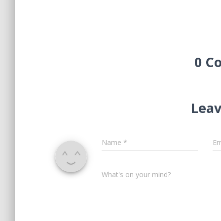
0 C
Leav
Name
*
Em
What's on your mind?