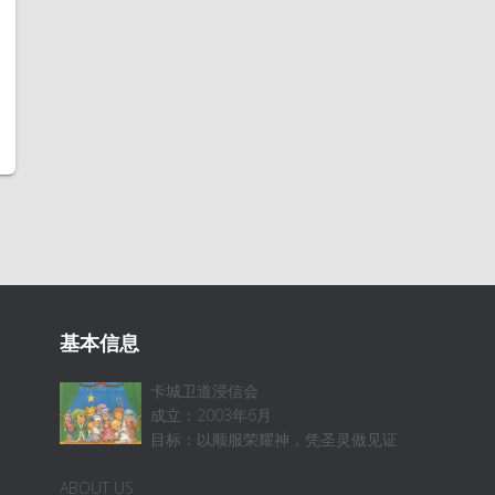
基本信息
卡城卫道浸信会
成立：2003年6月
目标：以顺服荣耀神，凭圣灵做见证
ABOUT US