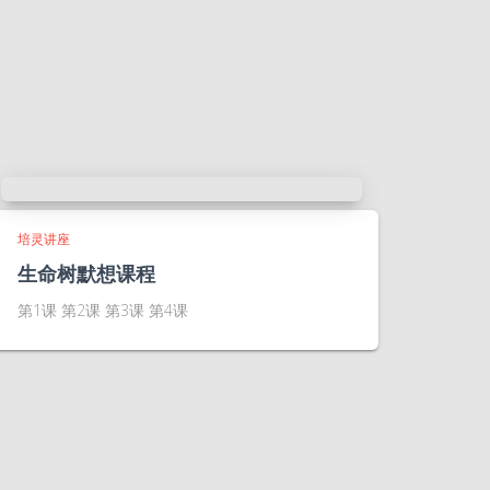
培灵讲座
生命树默想课程
第1课 第2课 第3课 第4课