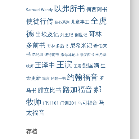
以弗所书
何西阿书
Samuel
Wendy
全虎
使徒行传
儿童事工
信心系列
德
哥林
出埃及记
列王纪
创世记
多前书
尼希米记
希伯来
哥林多后书
书
彼得前书
弟兄组
撒母耳记上
王乃基
歌罗西书
王滨
王泽中
甄国满
生
王震
牧师
约翰福音
罗
命更新
约翰一书
箴言
郝
路加福音
腓立比书
马书
牧师
马
马可福音
门训101
门训201
太福音
存档