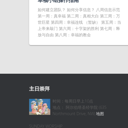
幸福小组操作指南
如何建立团队？ 如何分享信息？ 八周信息示范
第一周：真幸福 第二周：真相大白 第三周：万
世巨星 第四周：幸福连线 （暂缺） 第五周：当
上帝来敲门 第六周：十字架的胜利 第七周：释
放与自由 第八周：幸福的教会
主日崇拜
时间：每周日早上10点
地点： 阿尔伯塔圣经学院 (635
Northmount Drive, NW)
地图
SUNDAY WORSHIP