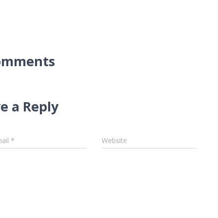
omments
e a Reply
ail
*
Website