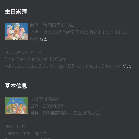
主日崇拜
时间：每周日早上10点
地点： 阿尔伯塔圣经学院 (635 Northmount Drive,
NW)
地图
SUNDAY WORSHIP
Time: Every Sunday at 10:00am
Address: Alberta Bible College (635 Northmount Drive, NW)
Map
基本信息
卡城卫道浸信会
成立：2003年6月
目标：以顺服荣耀神，凭圣灵做见证
ABOUT US
Calgary Truth Baptist