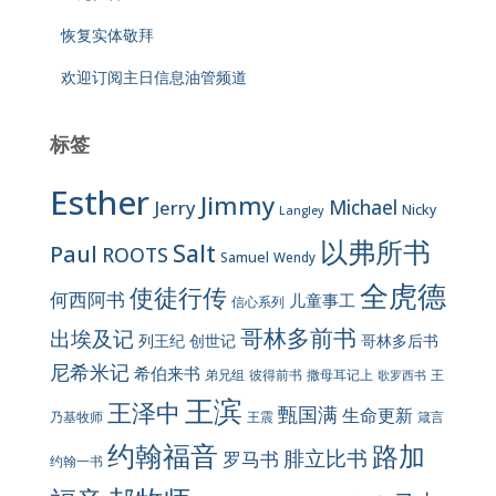
恢复实体敬拜
欢迎订阅主日信息油管频道
标签
Esther
Jimmy
Jerry
Michael
Nicky
Langley
以弗所书
Salt
Paul
ROOTS
Samuel
Wendy
全虎德
使徒行传
何西阿书
儿童事工
信心系列
哥林多前书
出埃及记
列王纪
创世记
哥林多后书
尼希米记
希伯来书
彼得前书
弟兄组
撒母耳记上
王
歌罗西书
王滨
王泽中
甄国满
生命更新
王震
乃基牧师
箴言
约翰福音
路加
腓立比书
罗马书
约翰一书