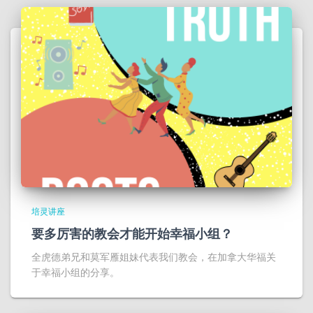
培灵讲座
要多厉害的教会才能开始幸福小组？
​全虎德弟兄和莫军雁姐妹代表我们教会，在加拿大华福关
于幸福小组的分享。