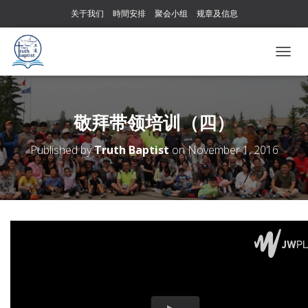
关于我们
時間安排
聚会小组
规章及信息
T
O
G
G
L
敬拜带领培训（四）
E
N
Published by
Truth Baptist
on
November 1, 2016
A
V
I
G
A
T
I
O
N