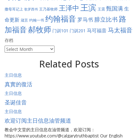
王滨
王泽中
甄国满
生
王震
撒母耳记上
王乃基牧师
歌罗西书
约翰福音
路
腓立比书
罗马书
命更新
约翰一书
箴言
郝牧师
加福音
马太福音
马可福音
门训101
门训201
存档
存
档
Related Posts
主日信息
真實的復活
主日信息
圣诞佳音
主日信息
欢迎订阅主日信息油管频道
教会中文堂的主日信息在油管频道，欢迎订阅：
https://www.youtube.com/@calgarytruthbaptist Our English