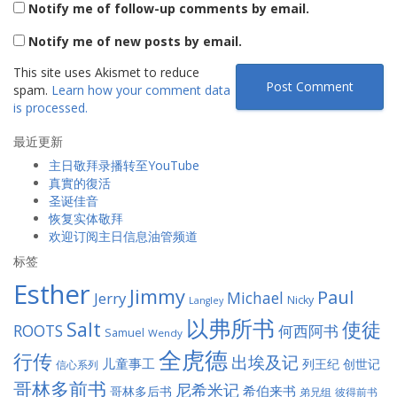
Notify me of follow-up comments by email.
Notify me of new posts by email.
This site uses Akismet to reduce
spam.
Learn how your comment data
is processed.
最近更新
主日敬拜录播转至YouTube
真實的復活
圣诞佳音
恢复实体敬拜
欢迎订阅主日信息油管频道
标签
Esther
Jimmy
Paul
Jerry
Michael
Nicky
Langley
以弗所书
Salt
使徒
ROOTS
何西阿书
Samuel
Wendy
全虎德
行传
出埃及记
儿童事工
列王纪
创世记
信心系列
哥林多前书
尼希米记
希伯来书
哥林多后书
彼得前书
弟兄组