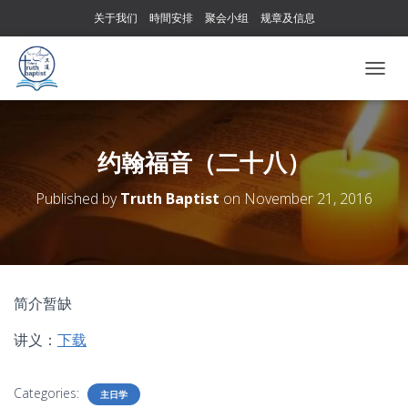
关于我们
時間安排
聚会小组
规章及信息
T
O
G
G
L
约翰福音（二十八）
E
N
Published by
Truth Baptist
on
November 21, 2016
A
V
I
G
A
T
简介暂缺
I
O
讲义：
下载
N
Categories:
主日学