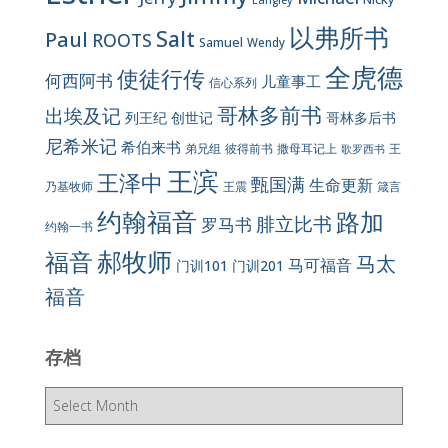
Langley
以弗所书
Salt
Paul
ROOTS
Samuel
Wendy
全虎德
使徒行传
何西阿书
儿童事工
信心系列
哥林多前书
出埃及记
列王纪
创世记
哥林多后书
尼希米记
希伯来书
彼得前书
弟兄组
撒母耳记上
王
歌罗西书
王滨
王泽中
甄国满
生命更新
王震
乃基牧师
箴言
约翰福音
路加
腓立比书
罗马书
约翰一书
郝牧师
福音
马太
马可福音
门训101
门训201
福音
存档
存
档