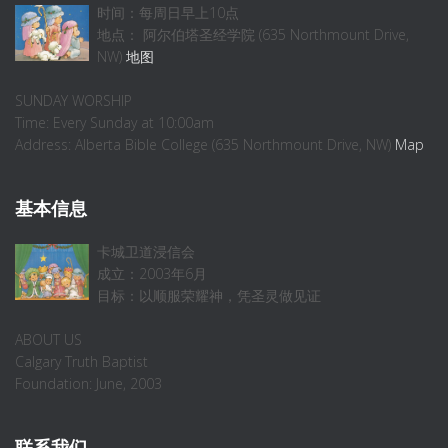
时间：每周日早上10点
地点： 阿尔伯塔圣经学院 (635 Northmount Drive,
NW)
地图
SUNDAY WORSHIP
Time: Every Sunday at 10:00am
Address: Alberta Bible College (635 Northmount Drive, NW)
Map
基本信息
卡城卫道浸信会
成立：2003年6月
目标：以顺服荣耀神，凭圣灵做见证
ABOUT US
Calgary Truth Baptist
Foundation: June, 2003
联系我们