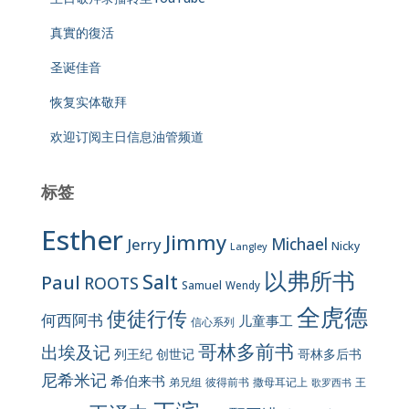
真實的復活
圣诞佳音
恢复实体敬拜
欢迎订阅主日信息油管频道
标签
Esther
Jimmy
Jerry
Michael
Nicky
Langley
以弗所书
Salt
Paul
ROOTS
Samuel
Wendy
全虎德
使徒行传
何西阿书
儿童事工
信心系列
哥林多前书
出埃及记
列王纪
创世记
哥林多后书
尼希米记
希伯来书
彼得前书
弟兄组
撒母耳记上
王
歌罗西书