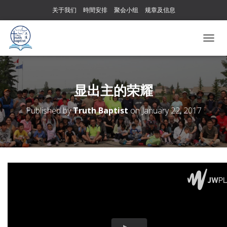
关于我们
時間安排
聚会小组
规章及信息
T
O
G
G
L
显出主的荣耀
E
N
Published by
Truth Baptist
on
January 22, 2017
A
V
I
G
A
T
I
O
N