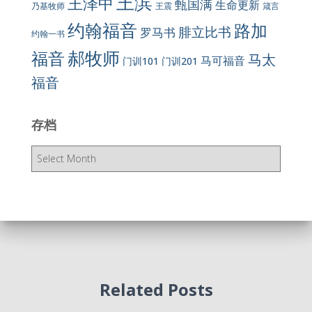
王滨
王泽中
甄国满
生命更新
王震
乃基牧师
箴言
约翰福音
路加
腓立比书
罗马书
约翰一书
郝牧师
福音
马太
马可福音
门训101
门训201
福音
存档
存
档
Related Posts