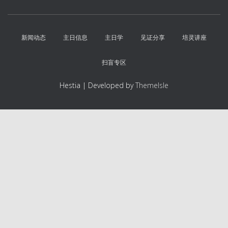
新闻动态
主日信息
主日学
见证分享
培灵讲座
扫盲专区
Hestia | Developed by
ThemeIsle