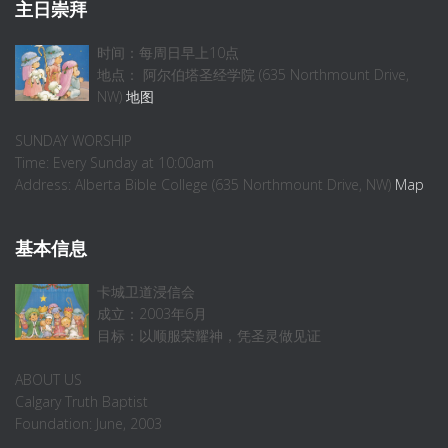
主日崇拜
时间：每周日早上10点
地点： 阿尔伯塔圣经学院 (635 Northmount Drive,
NW)
地图
SUNDAY WORSHIP
Time: Every Sunday at 10:00am
Address: Alberta Bible College (635 Northmount Drive, NW)
Map
基本信息
卡城卫道浸信会
成立：2003年6月
目标：以顺服荣耀神，凭圣灵做见证
ABOUT US
Calgary Truth Baptist
Foundation: June, 2003