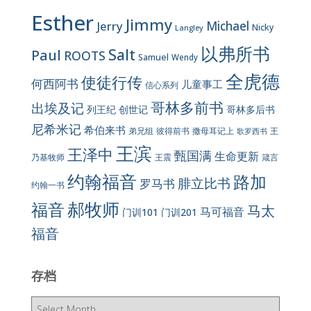
Esther
Jimmy
Jerry
Michael
Nicky
Langley
以弗所书
Salt
Paul
ROOTS
Samuel
Wendy
全虎德
使徒行传
何西阿书
儿童事工
信心系列
哥林多前书
出埃及记
列王纪
创世记
哥林多后书
尼希米记
希伯来书
彼得前书
弟兄组
撒母耳记上
王
歌罗西书
王滨
王泽中
甄国满
生命更新
王震
乃基牧师
箴言
约翰福音
路加
腓立比书
罗马书
约翰一书
郝牧师
福音
马太
马可福音
门训101
门训201
福音
存档
存