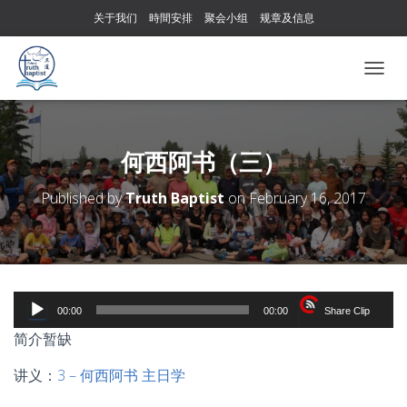
关于我们
時間安排
聚会小组
规章及信息
T
O
G
G
L
何西阿书（三）
E
N
Published by
Truth Baptist
on
February 16, 2017
A
V
I
G
A
T
Audio
I
00:00
00:00
Share Clip
Player
O
简介暂缺
N
讲义：
3 – 何西阿书 主日学