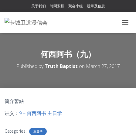
关于我们
時間安排
聚会小组
规章及信息
T
O
G
G
L
何西阿书（九）
E
N
Published by
Truth Baptist
on
March 27, 2017
A
V
I
G
A
T
简介暂缺
I
O
讲义：
9 – 何西阿书 主日学
N
Categories:
主日学