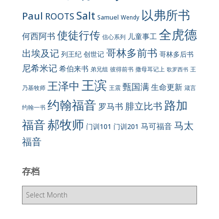
以弗所书
Salt
Paul
ROOTS
Samuel
Wendy
全虎德
使徒行传
何西阿书
儿童事工
信心系列
哥林多前书
出埃及记
列王纪
创世记
哥林多后书
尼希米记
希伯来书
彼得前书
弟兄组
撒母耳记上
王
歌罗西书
王滨
王泽中
甄国满
生命更新
王震
乃基牧师
箴言
约翰福音
路加
腓立比书
罗马书
约翰一书
郝牧师
福音
马太
马可福音
门训101
门训201
福音
存档
存
档