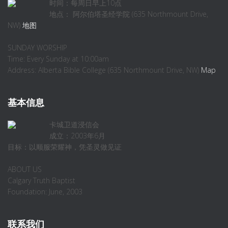
时间：每周日早上10点
地点： 阿尔伯塔圣经学院 (635 Northmount Drive,
NW)
地图
SUNDAY WORSHIP
Time: Every Sunday at 10:00am
Address: Alberta Bible College (635 Northmount Drive, NW)
Map
基本信息
卡城卫道浸信会
成立：2003年6月
目标：以顺服荣耀神，凭圣灵做见证
ABOUT US
Calgary Truth Baptist
Foundation: June, 2003
联系我们