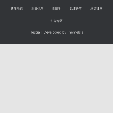
新闻动态
主日信息
主日学
见证分享
培灵讲座
扫盲专区
Hestia | Developed by
ThemeIsle