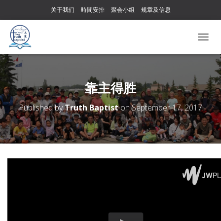
关于我们
時間安排
聚会小组
规章及信息
T
O
G
G
L
靠主得胜
E
N
Published by
Truth Baptist
on
September 17, 2017
A
V
I
G
A
T
I
O
N