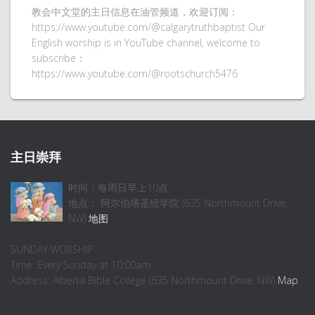
教会中文堂的主日信息在油管频道，欢迎订阅：
https://www.youtube.com/@calgarytruthbaptist Our
English worship is in YouTube channel, welcome to
subscribe：
https://www.youtube.com/@rootschurch5476
主日崇拜
时间：每周日早上10点
地点： 阿尔伯塔圣经学院 (635 Northmount Drive,
NW)
地图
SUNDAY WORSHIP
Time: Every Sunday at 10:00am
Address: Alberta Bible College (635 Northmount Drive, NW)
Map