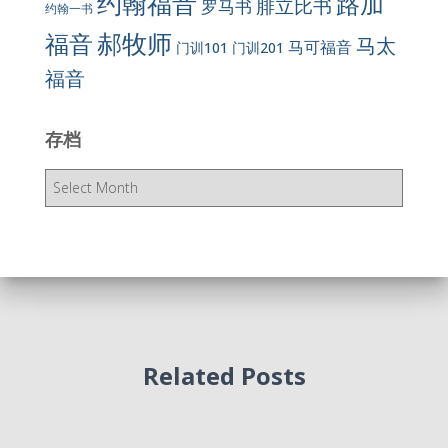
约翰福音
路加
腓立比书
罗马书
约翰一书
郝牧师
福音
马太
马可福音
门训101
门训201
福音
存档
存
档
Related Posts