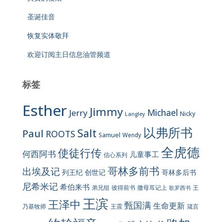
圣诞佳音
恢复实体敬拜
欢迎订阅主日信息油管频道
标签
Esther
Jimmy
Jerry
Michael
Nicky
Langley
以弗所书
Salt
Paul
ROOTS
Samuel
Wendy
全虎德
使徒行传
何西阿书
儿童事工
信心系列
哥林多前书
出埃及记
列王纪
创世记
哥林多后书
尼希米记
希伯来书
彼得前书
弟兄组
撒母耳记上
王
歌罗西书
王滨
王泽中
甄国满
生命更新
王震
乃基牧师
箴言