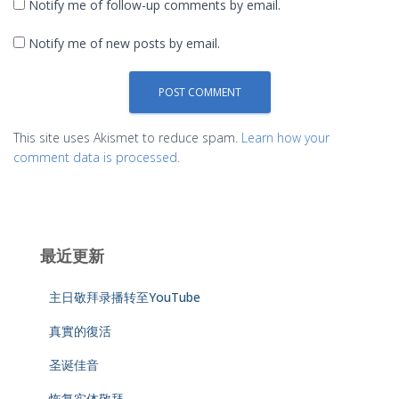
Notify me of follow-up comments by email.
Notify me of new posts by email.
This site uses Akismet to reduce spam.
Learn how your
comment data is processed.
最近更新
主日敬拜录播转至YouTube
真實的復活
圣诞佳音
恢复实体敬拜