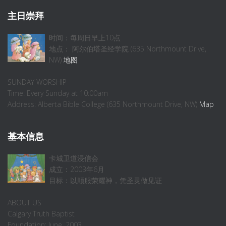
主日崇拜
时间：每周日早上10点
地点： 阿尔伯塔圣经学院 (635 Northmount Drive,
NW)
地图
SUNDAY WORSHIP
Time: Every Sunday at 10:00am
Address: Alberta Bible College (635 Northmount Drive, NW)
Map
基本信息
卡城卫道浸信会
成立：2003年6月
目标：以顺服荣耀神，凭圣灵做见证
ABOUT US
Calgary Truth Baptist
Foundation: June, 2003