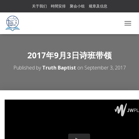
关于我们
時間安排
聚会小组
规章及信息
T
O
G
G
L
2017年9月3日诗班带领
E
N
Published by
Truth Baptist
on
September 3, 2017
A
V
I
G
A
T
I
O
N