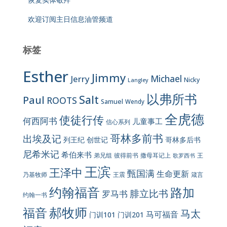
欢迎订阅主日信息油管频道
标签
Esther
Jimmy
Jerry
Michael
Nicky
Langley
以弗所书
Salt
Paul
ROOTS
Samuel
Wendy
全虎德
使徒行传
何西阿书
儿童事工
信心系列
哥林多前书
出埃及记
列王纪
创世记
哥林多后书
尼希米记
希伯来书
彼得前书
弟兄组
撒母耳记上
王
歌罗西书
王滨
王泽中
甄国满
生命更新
王震
乃基牧师
箴言
约翰福音
路加
腓立比书
罗马书
约翰一书
郝牧师
福音
马太
马可福音
门训101
门训201