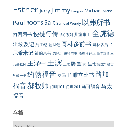
Esther
Jimmy
Jerry
Michael
Nicky
Langley
以弗所书
Salt
Paul
ROOTS
Samuel
Wendy
全虎德
使徒行传
何西阿书
儿童事工
信心系列
哥林多前书
出埃及记
列王纪
创世记
哥林多后书
尼希米记
希伯来书
彼得前书
弟兄组
撒母耳记上
王
歌罗西书
王滨
王泽中
甄国满
生命更新
王震
乃基牧师
箴言
约翰福音
路加
腓立比书
罗马书
约翰一书
郝牧师
福音
马太
马可福音
门训101
门训201
福音
存档
存