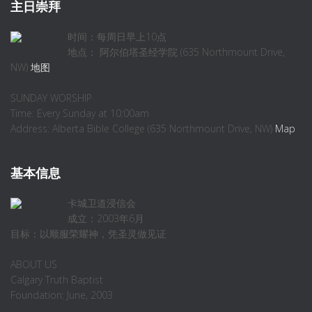
主日崇拜
时间：每周日早上10点
地点： 阿尔伯塔圣经学院 (635 Northmount Drive,
NW)
地图
SUNDAY WORSHIP
Time: Every Sunday at 10:00am
Address: Alberta Bible College (635 Northmount Drive, NW)
Map
基本信息
卡城卫道浸信会
成立：2003年6月
目标：以顺服荣耀神，凭圣灵做见证
ABOUT US
Calgary Truth Baptist
Foundation: June, 2003