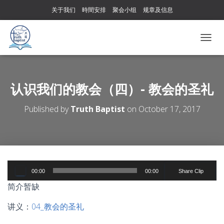
关于我们
時間安排
聚会小组
规章及信息
T
O
G
G
L
认识我们的教会（四）- 教会的圣礼
E
N
Published by
Truth Baptist
on
October 17, 2017
A
V
I
G
A
T
Audio
I
00:00
00:00
Share Clip
Player
O
简介暂缺
N
讲义：
04_教会的圣礼