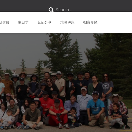
S
Search …
e
a
r
日信息
主日学
见证分享
培灵讲座
扫盲专区
c
h
f
o
r
: