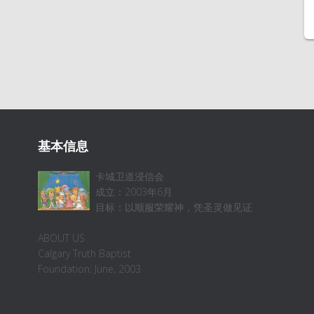
基本信息
卡城卫道浸信会
成立：2003年6月
目标：以顺服荣耀神，凭圣灵做见证
ABOUT US
Calgary Truth Baptist
Foundation: June, 2003