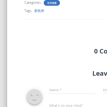
Categories:
主日信息
Tags:
童牧师
0 C
Leav
Name
*
Em
What's on your mind?