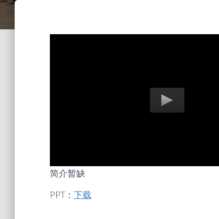
简介暂缺
PPT：
下载