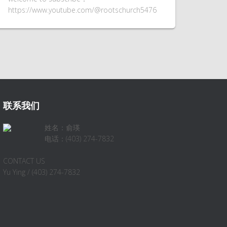
https://www.youtube.com/@rootschurch5476
联系我们
姓名：俞瑛
电话：(403) 274-7832
CONTACT US
Yu Ying / (403) 274-7832