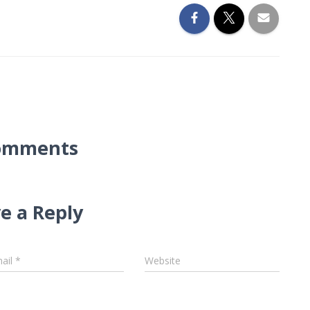
omments
e a Reply
ail
*
Website