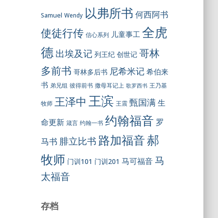
以弗所书
何西阿书
Samuel
Wendy
全虎
使徒行传
儿童事工
信心系列
德
哥林
出埃及记
列王纪
创世记
多前书
尼希米记
希伯来
哥林多后书
书
彼得前书
弟兄组
撒母耳记上
王乃基
歌罗西书
王滨
王泽中
甄国满
生
王震
牧师
约翰福音
罗
命更新
约翰一书
箴言
郝
路加福音
腓立比书
马书
牧师
马
马可福音
门训101
门训201
太福音
存档