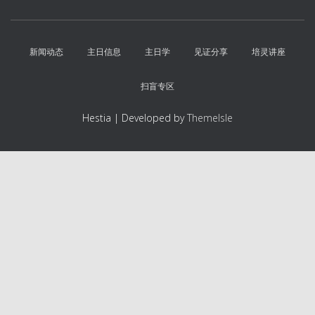
新闻动态
主日信息
主日学
见证分享
培灵讲座
扫盲专区
Hestia | Developed by
ThemeIsle