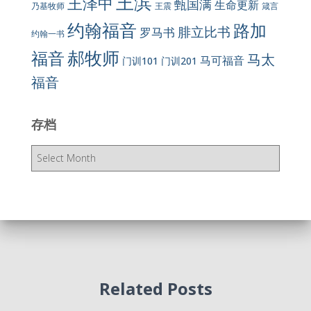
王滨
王泽中
甄国满
生命更新
王震
乃基牧师
箴言
约翰福音
路加
腓立比书
罗马书
约翰一书
郝牧师
福音
马太
马可福音
门训101
门训201
福音
存档
存
档
Related Posts