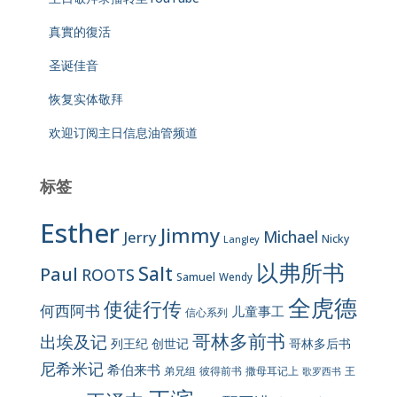
真實的復活
圣诞佳音
恢复实体敬拜
欢迎订阅主日信息油管频道
标签
Esther
Jimmy
Jerry
Michael
Nicky
Langley
以弗所书
Salt
Paul
ROOTS
Samuel
Wendy
全虎德
使徒行传
何西阿书
儿童事工
信心系列
哥林多前书
出埃及记
列王纪
创世记
哥林多后书
尼希米记
希伯来书
彼得前书
弟兄组
撒母耳记上
王
歌罗西书