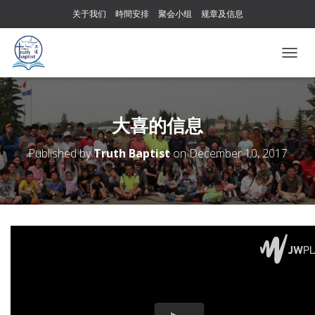
关于我们
時間安排
聚会小组
规章及信息
T
O
G
G
L
大喜的信息
E
N
Published by
Truth Baptist
on
December 10, 2017
A
V
I
G
A
T
I
O
N