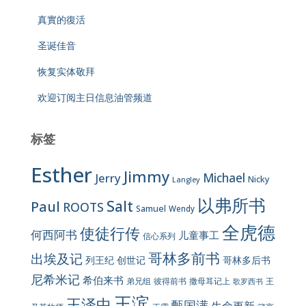
真實的復活
圣诞佳音
恢复实体敬拜
欢迎订阅主日信息油管频道
标签
Esther
Jimmy
Jerry
Michael
Nicky
Langley
以弗所书
Salt
Paul
ROOTS
Samuel
Wendy
全虎德
使徒行传
何西阿书
儿童事工
信心系列
哥林多前书
出埃及记
列王纪
创世记
哥林多后书
尼希米记
希伯来书
彼得前书
弟兄组
撒母耳记上
王
歌罗西书
王滨
王泽中
甄国满