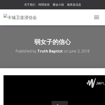
关于我们
時間安排
聚会小组
规章及信息
T
O
G
G
L
弱女子的信心
E
N
Published by
Truth Baptist
on
June 3, 2018
A
V
I
G
A
T
I
O
N