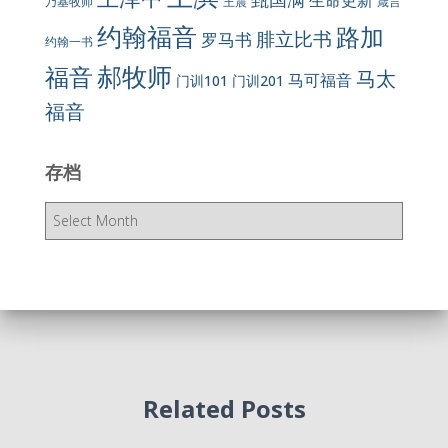
生命更新
王震
乃基牧师
箴言
约翰福音
路加
腓立比书
罗马书
约翰一书
郝牧师
福音
马太
马可福音
门训101
门训201
福音
存档
存
档
Related Posts