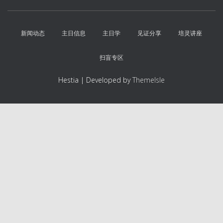
新闻动态
主日信息
主日学
见证分享
培灵讲座
扫盲专区
Hestia | Developed by
ThemeIsle