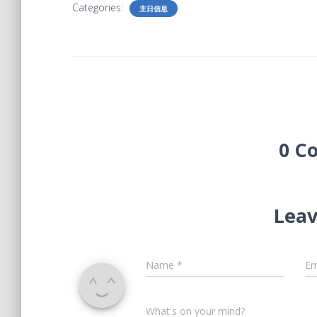
Categories:
主日信息
0 C
Leav
Name
*
Em
What's on your mind?