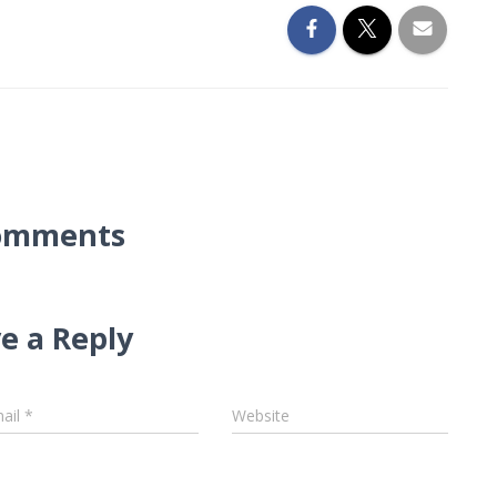
omments
e a Reply
ail
*
Website