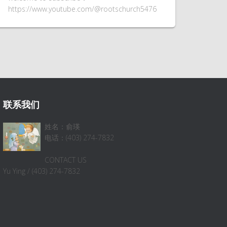
https://www.youtube.com/@rootschurch5476
联系我们
姓名：俞瑛
电话：(403) 274-7832
CONTACT US
Yu Ying / (403) 274-7832