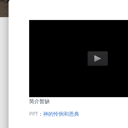
简介暂缺
PPT：
神的怜悯和恩典