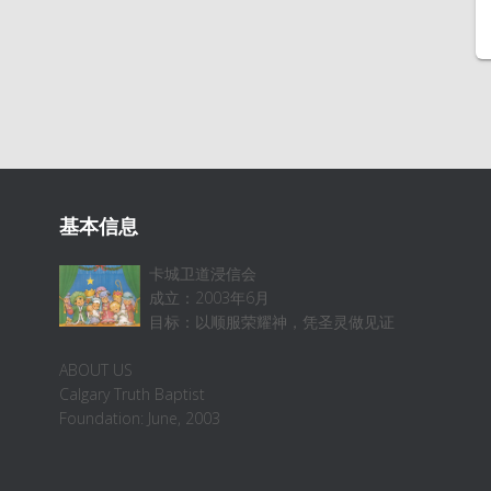
基本信息
卡城卫道浸信会
成立：2003年6月
目标：以顺服荣耀神，凭圣灵做见证
ABOUT US
Calgary Truth Baptist
Foundation: June, 2003