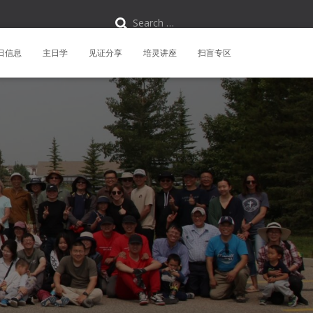
S
Search …
e
a
r
日信息
主日学
见证分享
培灵讲座
扫盲专区
c
h
f
o
r
: