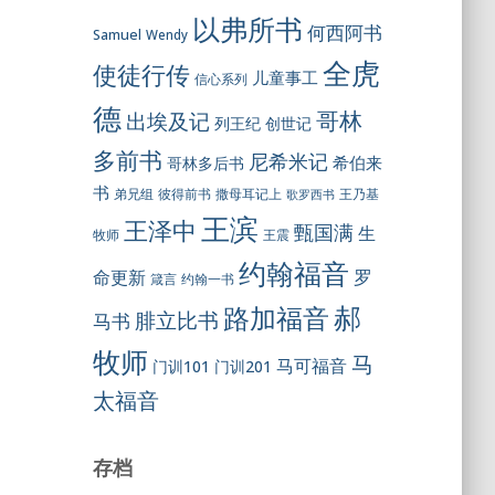
以弗所书
何西阿书
Samuel
Wendy
全虎
使徒行传
儿童事工
信心系列
德
哥林
出埃及记
列王纪
创世记
多前书
尼希米记
希伯来
哥林多后书
书
彼得前书
弟兄组
撒母耳记上
王乃基
歌罗西书
王滨
王泽中
甄国满
生
王震
牧师
约翰福音
罗
命更新
约翰一书
箴言
郝
路加福音
腓立比书
马书
牧师
马
马可福音
门训101
门训201
太福音
存档