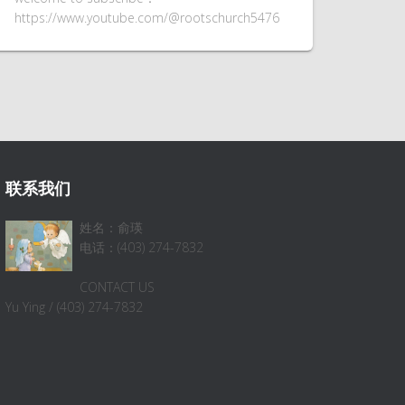
https://www.youtube.com/@rootschurch5476
联系我们
姓名：俞瑛
电话：(403) 274-7832
CONTACT US
Yu Ying / (403) 274-7832