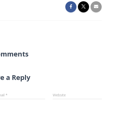
omments
e a Reply
ail
*
Website