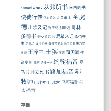
以弗所书
何西阿书
Samuel
Wendy
全虎
使徒行传
儿童事工
信心系列
德
哥林
出埃及记
列王纪
创世记
多前书
尼希米记
希伯来
哥林多后书
书
彼得前书
弟兄组
撒母耳记上
王乃基
歌罗西书
王滨
王泽中
甄国满
生
王震
牧师
约翰福音
罗
命更新
约翰一书
箴言
郝
路加福音
腓立比书
马书
牧师
马
马可福音
门训101
门训201
太福音
存档