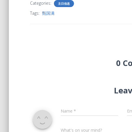
Categories:
主日信息
Tags:
甄国满
0 C
Leav
Name
*
Em
What's on your mind?