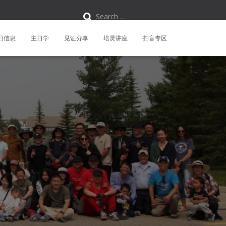
S
Search …
e
a
r
日信息
主日学
见证分享
培灵讲座
扫盲专区
c
h
f
o
r
: