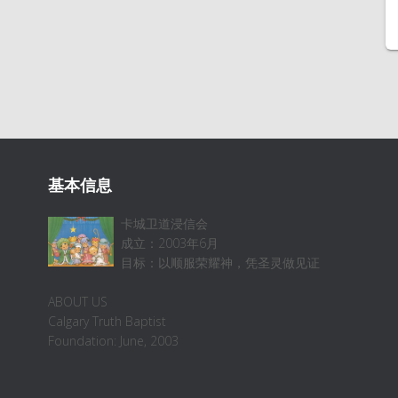
基本信息
卡城卫道浸信会
成立：2003年6月
目标：以顺服荣耀神，凭圣灵做见证
ABOUT US
Calgary Truth Baptist
Foundation: June, 2003