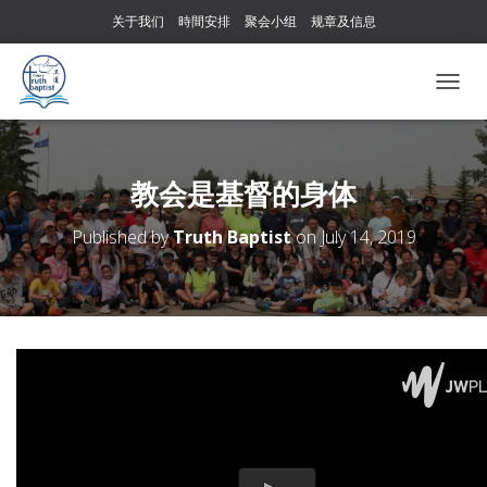
关于我们
時間安排
聚会小组
规章及信息
T
O
G
G
L
教会是基督的身体
E
N
Published by
Truth Baptist
on
July 14, 2019
A
V
I
G
A
T
I
O
N