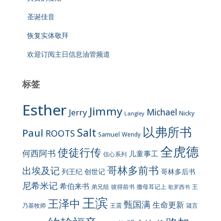
圣诞佳音
恢复实体敬拜
欢迎订阅主日信息油管频道
标签
Esther
Jimmy
Jerry
Michael
Nicky
Langley
以弗所书
Salt
Paul
ROOTS
Samuel
Wendy
全虎德
使徒行传
何西阿书
儿童事工
信心系列
哥林多前书
出埃及记
列王纪
创世记
哥林多后书
尼希米记
希伯来书
彼得前书
弟兄组
撒母耳记上
王
歌罗西书
王滨
王泽中
甄国满
生命更新
王震
乃基牧师
箴言