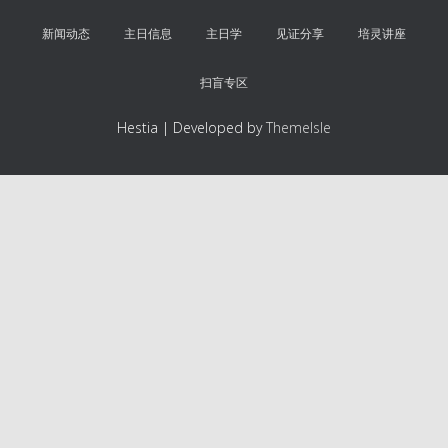
新闻动态
主日信息
主日学
见证分享
培灵讲座
扫盲专区
Hestia | Developed by
ThemeIsle