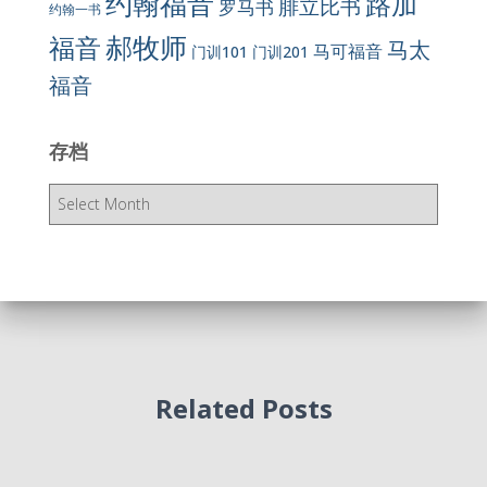
约翰福音
路加
腓立比书
罗马书
约翰一书
郝牧师
福音
马太
马可福音
门训101
门训201
福音
存档
存
档
Related Posts