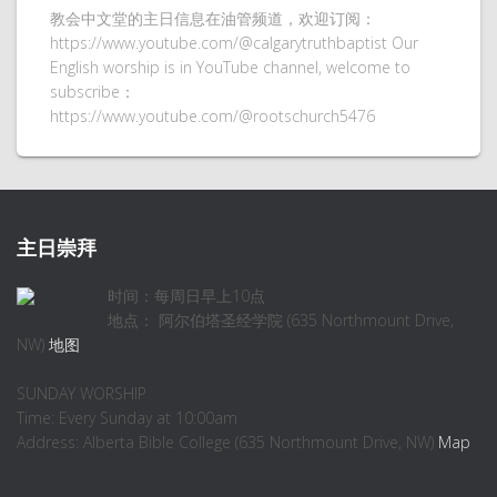
教会中文堂的主日信息在油管频道，欢迎订阅：
https://www.youtube.com/@calgarytruthbaptist Our
English worship is in YouTube channel, welcome to
subscribe：
https://www.youtube.com/@rootschurch5476
主日崇拜
时间：每周日早上10点
地点： 阿尔伯塔圣经学院 (635 Northmount Drive,
NW)
地图
SUNDAY WORSHIP
Time: Every Sunday at 10:00am
Address: Alberta Bible College (635 Northmount Drive, NW)
Map